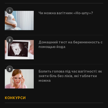
1
Чи можна вагітним «Но-шпу»?
2
Домашний тест на беременность с
помощью йода
3
Болить голова під час вагітності: як
зняти біль без ліків, які таблетки
можна
КОНКУРСИ