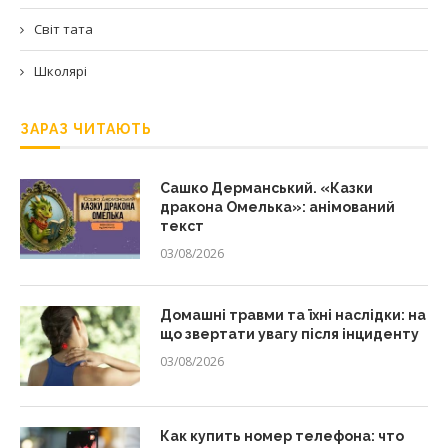
Світ тата
Школярі
ЗАРАЗ ЧИТАЮТЬ
Сашко Дерманський. «Казки
дракона Омелька»: анімований
текст
03/08/2026
Домашні травми та їхні наслідки: на
що звертати увагу після інциденту
03/08/2026
Как купить номер телефона: что