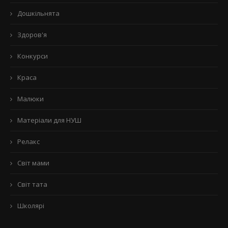
Дошкільнята
Здоров'я
Конкурси
Краса
Малюки
Матеріали для НУШ
Релакс
Світ мами
Світ тата
Школярі