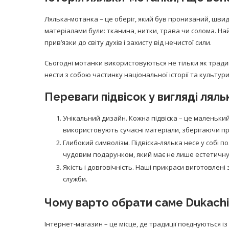
Лялька-мотанка – це оберіг, який був пронизаний, швидш
матеріалами були: тканина, нитки, трава чи солома. На
прив’язки до світу духів і захисту від нечистої сили.
Сьогодні мотанки використовуються не тільки як традиці
нести з собою частинку національної історії та культури
Переваги підвісок у вигляді лял
Унікальний дизайн. Кожна підвіска – це маленьки
використовують сучасні матеріали, зберігаючи пр
Глибокий символізм. Підвіска-лялька несе у собі п
чудовим подарунком, який має не лише естетичну, 
Якість і довговічність. Наші прикраси виготовлені
служби.
Чому варто обрати саме Dukachi
Інтернет-магазин – це місце, де традиції поєднуються із