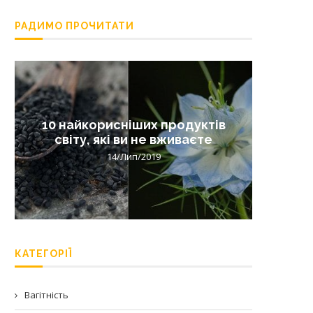
РАДИМО ПРОЧИТАТИ
10 найкорисніших продуктів
Лишай 
світу, які ви не вживаєте
14/Лип/2019
КАТЕГОРІЇ
Вагітність