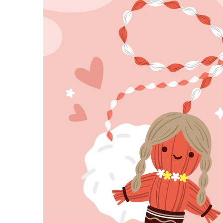
равильно принимать
Лікарі назвали 
льна: никакого кипятка
коронавірусу в
и...
14/Бер/2020
30/Січ/2021