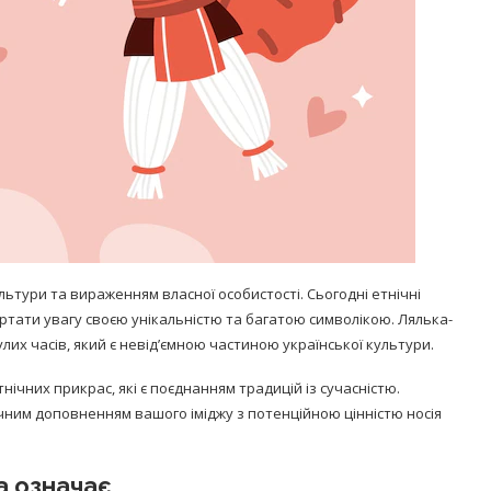
ьтури та вираженням власної особистості. Сьогодні етнічні
ртати увагу своєю унікальністю та багатою символікою. Лялька-
лих часів, який є невід’ємною частиною української культури.
чних прикрас, які є поєднанням традицій із сучасністю.
чним доповненням вашого іміджу з потенційною цінністю носія
на означає