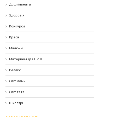
Дошкільнята
Здоров'я
Конкурси
Краса
Малюки
Матеріали для НУШ
Релакс
Світ мами
Світ тата
Школярі