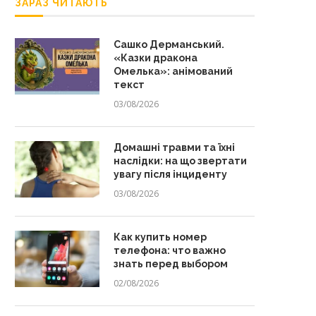
ЗАРАЗ ЧИТАЮТЬ
Сашко Дерманський.
«Казки дракона
Омелька»: анімований
текст
03/08/2026
Домашні травми та їхні
наслідки: на що звертати
увагу після інциденту
03/08/2026
Как купить номер
телефона: что важно
знать перед выбором
02/08/2026