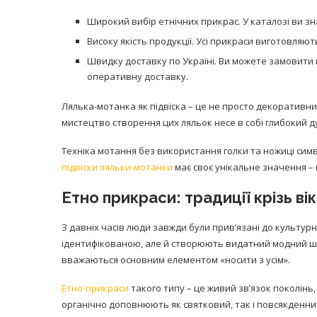
Широкий вибір етнічних прикрас. У каталозі ви з
Високу якість продукції. Усі прикраси виготовляють
Швидку доставку по Україні. Ви можете замовити 
оперативну доставку.
Лялька-мотанка як підвіска – це не просто декоративний
мистецтво створення цих ляльок несе в собі глибокий д
Техніка мотання без використання голки та ножиці симв
підвіски ляльки-мотанки
має своє унікальне значення –
Етно прикраси: традиції крізь ві
З давніх часів люди завжди були прив’язані до культур
ідентифікованою, але й створюють видатний модний шар
вважаються основним елементом «носити з усім».
Етно-прикраси
такого типу – це живий зв’язок поколін
органічно доповнюють як святковий, так і повсякденний