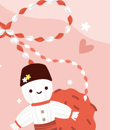
Попробуйте рецепт
симптоми
легендарного супа доктора
 дітей
Моро, который без...
08/Січ/2021