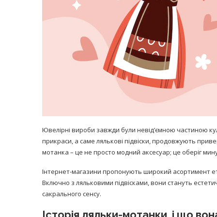
Ювелірні вироби завжди були невід’ємною частиною кул
прикраси, а саме лялькові підвіски, продовжують приве
мотанка – це не просто модний аксесуар; це оберіг мину
Інтернет-магазини пропонують широкий асортимент етні
Включно з ляльковими підвісками, вони стануть естети
сакрального сенсу.
Історія ляльки-мотанки, і що во