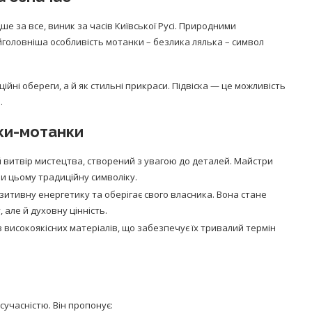
е за все, виник за часів Київської Русі. Природними
йголовніша особливість мотанки – безлика лялька – символ
йні обереги, а й як стильні прикраси. Підвіска — це можливість
.
ьки-мотанки
й витвір мистецтва, створений з увагою до деталей. Майстри
и цьому традиційну символіку.
озитивну енергетику та оберігає свого власника. Вона стане
але й духовну цінність.
 з високоякісних матеріалів, що забезпечує їх тривалий термін
 сучасністю. Він пропонує: