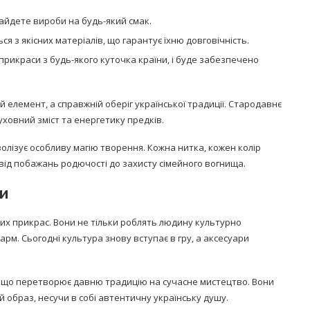
найдете вироби на будь-який смак.
ся з якісних матеріалів, що гарантує їхню довговічність.
прикраси з будь-якого куточка країни, і буде забезпечено
 елемент, а справжній оберіг української традиції. Стародавнє
уховний зміст та енергетику предків.
олізує особливу магію творення. Кожна нитка, кожен колір
 від побажань родючості до захисту сімейного вогнища.
ки
них прикрас. Вони не тільки роблять людину культурно
м. Сьогодні культура знову вступає в гру, а аксесуари
ь, що перетворює давню традицію на сучасне мистецтво. Вони
 образ, несучи в собі автентичну українську душу.