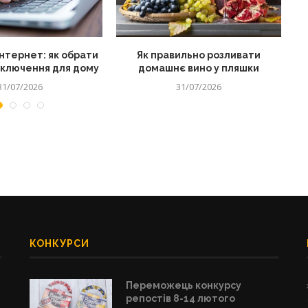
нтернет: як обрати
Як правильно розливати
дключення для дому
домашнє вино у пляшки
31/07/2026
31/07/2026
КОНКУРСИ
Переможець конкурсу
репостів 8-14 лютого