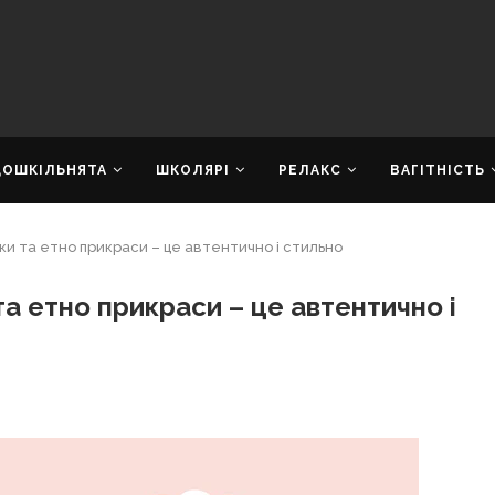
ДОШКІЛЬНЯТА
ШКОЛЯРІ
РЕЛАКС
ВАГІТНІСТЬ
ки та етно прикраси – це автентично і стильно
та етно прикраси – це автентично і