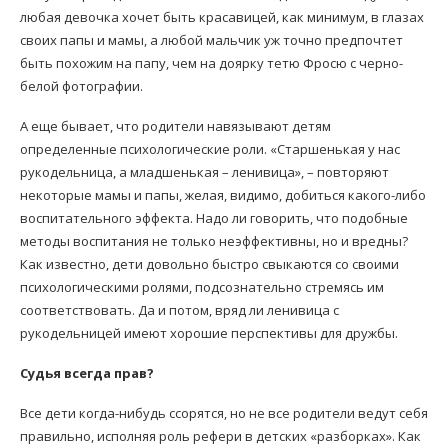
любая девочка хочет быть красавицей, как минимум, в глазах
своих папы и мамы, а любой мальчик уж точно предпочтет
быть похожим на папу, чем на доярку тетю Фросю с черно-
белой фотографии.
А еще бывает, что родители навязывают детям
определенные психологические роли. «Старшенькая у нас
рукодельница, а младшенькая – ленивица», – повторяют
некоторые мамы и папы, желая, видимо, добиться какого-либо
воспитательного эффекта. Надо ли говорить, что подобные
методы воспитания не только неэффективны, но и вредны?
Как известно, дети довольно быстро свыкаются со своими
психологическими ролями, подсознательно стремясь им
соответствовать. Да и потом, вряд ли ленивица с
рукодельницей имеют хорошие перспективы для дружбы.
Судья всегда прав?
Все дети когда-нибудь ссорятся, но не все родители ведут себя
правильно, исполняя роль рефери в детских «разборках». Как