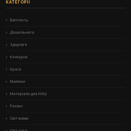
КАТЕГОРІЇ
Вагітність
Дошкільнята
Здоров'я
Конкурси
Краса
Малюки
Матеріали для НУШ
Релакс
Світ мами
Світ тата