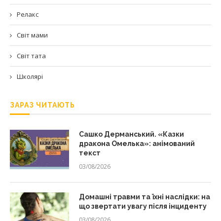
Релакс
Світ мами
Світ тата
Школярі
ЗАРАЗ ЧИТАЮТЬ
Сашко Дерманський. «Казки
дракона Омелька»: анімований
текст
03/08/2026
Домашні травми та їхні наслідки: на
що звертати увагу після інциденту
03/08/2026