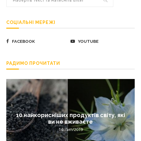
СОЦІАЛЬНІ МЕРЕЖІ
FACEBOOK
YOUTUBE
РАДИМО ПРОЧИТАТИ
10 найкорисніших продуктів світу, які
ви не вживаєте
14/Лип/2019