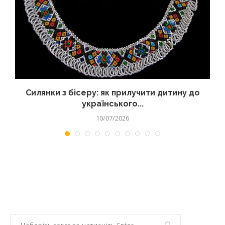
Силянки з бісеру: як прилучити дитину до
українського...
10/07/2026