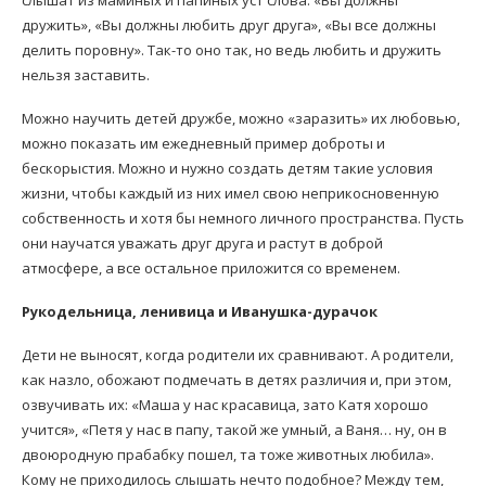
слышат из маминых и папиных уст слова: «Вы должны
дружить», «Вы должны любить друг друга», «Вы все должны
делить поровну». Так-то оно так, но ведь любить и дружить
нельзя заставить.
Можно научить детей дружбе, можно «заразить» их любовью,
можно показать им ежедневный пример доброты и
бескорыстия. Можно и нужно создать детям такие условия
жизни, чтобы каждый из них имел свою неприкосновенную
собственность и хотя бы немного личного пространства. Пусть
они научатся уважать друг друга и растут в доброй
атмосфере, а все остальное приложится со временем.
Рукодельница, ленивица и Иванушка-дурачок
Дети не выносят, когда родители их сравнивают. А родители,
как назло, обожают подмечать в детях различия и, при этом,
озвучивать их: «Маша у нас красавица, зато Катя хорошо
учится», «Петя у нас в папу, такой же умный, а Ваня… ну, он в
двоюродную прабабку пошел, та тоже животных любила».
Кому не приходилось слышать нечто подобное? Между тем,