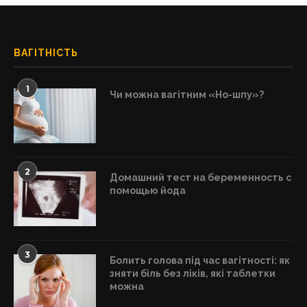
ВАГІТНІСТЬ
1
Чи можна вагітним «Но-шпу»?
2
Домашний тест на беременность с
помощью йода
3
Болить голова під час вагітності: як
зняти біль без ліків, які таблетки
можна