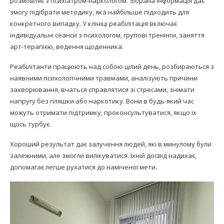
розмовляє з психіатром-наркологом. Зібрана інформація дає
змогу підібрати методику, яка найбільше підходить для
конкретного випадку. У клініці реабілітація включає
індивідуальні сеанси з психологом, групові тренінги, заняття
арт-терапією, ведення щоденника.
Реабілітанти працюють над собою цілий день, розбираються з
наявними психологічними травмами, аналізують причини
захворювання, вчаться справлятися зі стресами, знімати
напругу без пляшки або наркотику. Вони в будь-який час
можуть отримати підтримку, проконсультуватися, якщо їх
щось турбує.
Хороший результат дає залучення людей, які в минулому були
залежними, але змогли вилікуватися. Їхній досвід надихає,
допомагає легше рухатися до наміченої мети.