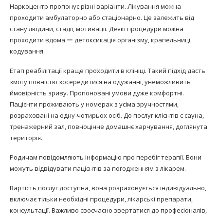
Наркоцентр пропонує різні варіанти. Лікування можна
проходити амбулаторно або стаціонарно. Це залежить від
стану людини, стадії, мотивації. Деякі процедури можна
проходити вдома ー детоксикація організму, крапельниці,
кодування.
Етап реабілітації краще проходити в клініці. Такий підхід дасть
змогу повністю зосередитися на одужанні, унеможливить
ймовірність зриву. Пропоновані умови дуже комфортні.
Пацієнти проживають у номерах з усіма зручностями,
розраховані на одну-чотирьох осіб. До послуг клієнтів є сауна,
тренажерний зал, повноцінне домашнє харчування, доглянута
територія.
Родичам повідомляють інформацію про перебіг терапії. Вони
можуть відвідувати пацієнтів за погодженням з лікарем.
Вартість послуг доступна, вона розраховується індивідуально,
включає тільки необхідні процедури, лікарські препарати,
консультації. Важливо своєчасно звертатися до професіоналів,