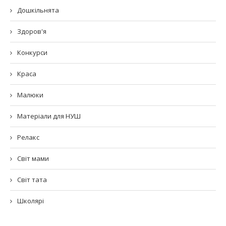
Дошкільнята
Здоров'я
Конкурси
Краса
Малюки
Матеріали для НУШ
Релакс
Світ мами
Світ тата
Школярі