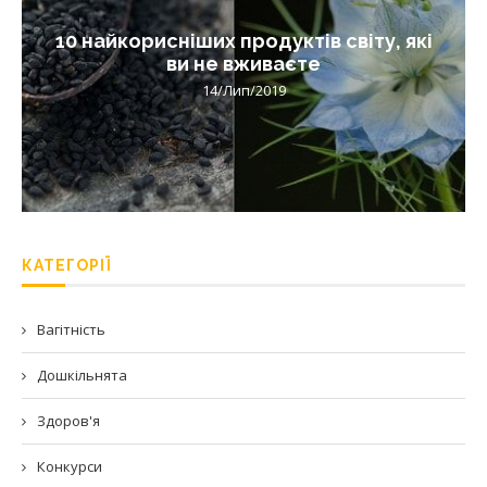
10 найкорисніших продуктів світу, які
ви не вживаєте
14/Лип/2019
КАТЕГОРІЇ
Вагітність
Дошкільнята
Здоров'я
Конкурси