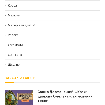
Краса
Малюки
Матеріали для НУШ
Релакс
Світ мами
Світ тата
Школярі
ЗАРАЗ ЧИТАЮТЬ
Сашко Дерманський. «Казки
дракона Омелька»: анімований
текст