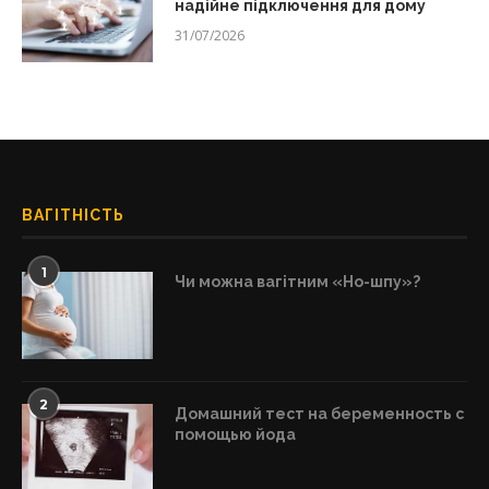
надійне підключення для дому
31/07/2026
ВАГІТНІСТЬ
1
Чи можна вагітним «Но-шпу»?
2
Домашний тест на беременность с
помощью йода