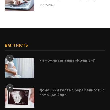
31/07/2026
ВАГІТНІСТЬ
1
Чи можна вагітним «Но-шпу»?
2
Домашний тест на беременность с
помощью йода