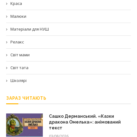
Краса
Малюки
Матеріали для НУШ
Релакс
Світ мами
Світ тата
Школярі
ЗАРАЗ ЧИТАЮТЬ
Сашко Дерманський. «Казки
дракона Омелька»: анімований
текст
03/08/2026