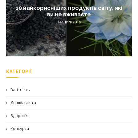
10 найкорисніших продуктів світу, які
ви не вживаєте
14/Лип/2019
КАТЕГОРІЇ
Вагітність
Дошкільнята
Здоров'я
Конкурси