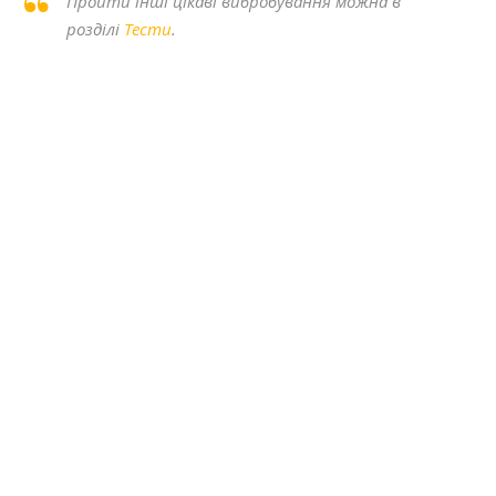
Пройти інші цікаві вибробування можна в
розділі
Тести
.