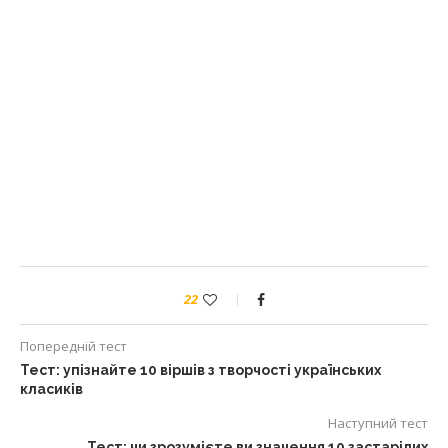
22
Попередній тест
Тест: упізнайте 10 віршів з творчості українських
класиків
Наступний тест
Тест: чи зрозумієте ви значення 10 застарілих