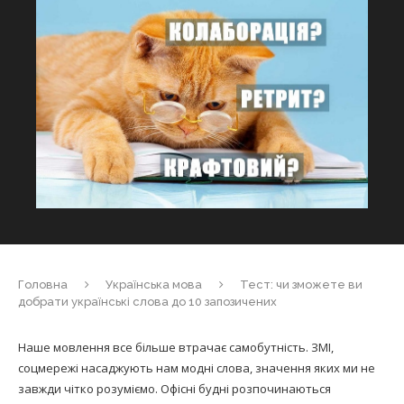
Головна
Українська мова
Тест: чи зможете ви
добрати українські слова до 10 запозичених
Наше мовлення все більше втрачає самобутність. ЗМІ,
соцмережі насаджують нам модні слова, значення яких ми не
завжди чітко розуміємо. Офісні будні розпочинаються