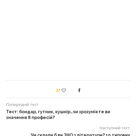
37
Попередній тест
Тест: бондар, гутник, кушнір…чи зрозумієте ви
значення 8 професій?
Наступний тест
Чи склали б ви ЗНО з літератури? 10 типових