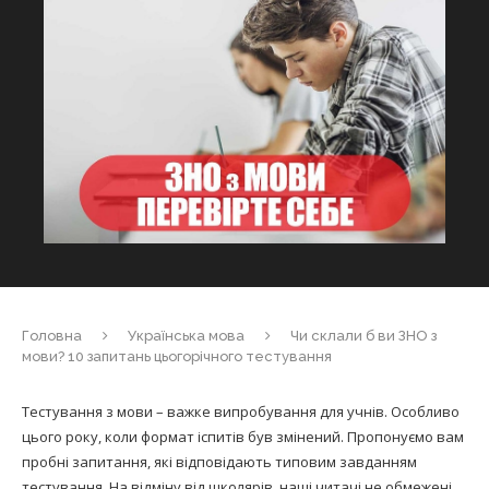
Головна
Українська мова
Чи склали б ви ЗНО з
мови? 10 запитань цьогорічного тестування
Тестування з мови – важке випробування для учнів. Особливо
цього року, коли формат іспитів був змінений. Пропонуємо вам
пробні запитання, які відповідають типовим завданням
тестування. На відміну від школярів, наші читачі не обмежені