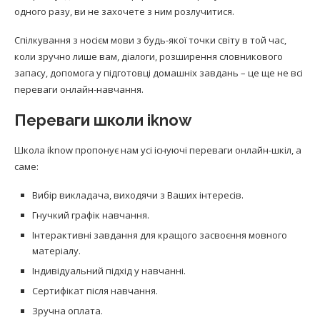
одного разу, ви не захочете з ним розлучитися.
Спілкування з носієм мови з будь-якої точки світу в той час,
коли зручно лише вам, діалоги, розширення словникового
запасу, допомога у підготовці домашніх завдань – це ще не всі
переваги онлайн-навчання.
Переваги школи iknow
Школа iknow пропонує нам усі існуючі переваги онлайн-шкіл, а
саме:
Вибір викладача, виходячи з Ваших інтересів.
Гнучкий графік навчання.
Інтерактивні завдання для кращого засвоєння мовного
матеріалу.
Індивідуальний підхід у навчанні.
Сертифікат після навчання.
Зручна оплата.