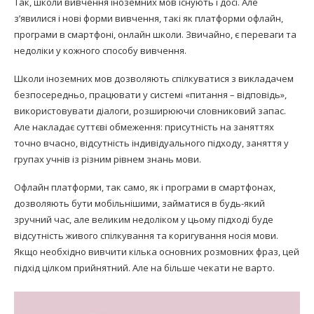
Так, школи вивчення іноземних мов існують і досі. Але
з’явилися і нові форми вивчення, такі як платформи офлайн,
програми в смартфоні, онлайн школи. Звичайно, є переваги та
недоліки у кожного способу вивчення.
Школи іноземних мов дозволяють спілкуватися з викладачем
безпосередньо, працювати у системі «питання – відповідь»,
використовувати діалоги, розширюючи словниковий запас.
Але накладає суттєві обмеження: присутність на заняттях
точно вчасно, відсутність індивідуального підходу, заняття у
групах учнів із різним рівнем знань мови.
Офлайн платформи, так само, як і програми в смартфонах,
дозволяють бути мобільнішими, займатися в будь-який
зручний час, але великим недоліком у цьому підході буде
відсутність живого спілкування та коригування носія мови.
Якщо необхідно вивчити кілька основних розмовних фраз, цей
підхід цілком прийнятний. Але на більше чекати не варто.