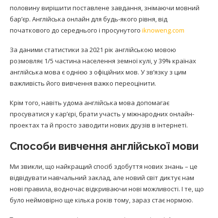
половину вирішити поставлене завдання, знімаючи мовний
бар’єр. Англійська онлайн для будь-якого рівня, від
початкового до середнього і просунутого
iknoweng.com
За даними статистики за 2021 рік англійською мовою
розмовляє 1/5 частина населення земної кулі, у 39% країнах
англійська мова є однією з офіційних мов. У зв’язку з цим
важливість його вивчення важко переоцінити.
Крім того, навіть удома англійська мова допомагає
просуватися у кар’єрі, брати участь у міжнародних онлайн-
проектах та й просто заводити нових друзів в інтернеті.
Способи вивчення англійської мови
Ми звикли, що найкращий спосіб здобуття нових знань – це
відвідувати навчальний заклад, але новий світ диктує нам
нові правила, водночас відкриваючи нові можливості. І те, що
було неймовірно ще кілька років тому, зараз стає нормою.