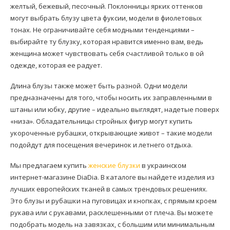
желтый, бежевый, песочный. Поклонницы ярких оттенков
могут выбрать блузу цвета фуксии, модели в фиолетовых
тонах. Не ограничивайте себя модными тенденциями –
выбирайте ту блузку, которая нравится именно вам, ведь
женщина может чувствовать себя счастливой только в ой
одежде, которая ее радует.
Длина блузы также может быть разной. Одни модели
предназначены для того, чтобы носить их заправленными в
штаны или юбку, другие – идеально выглядят, надетые поверх
«низа». Обладательницы стройных фигур могут купить
укороченные рубашки, открывающие живот – такие модели
подойдут для посещения вечеринок и летнего отдыха.
Мы предлагаем купить
женские блузки
в украинском
интернет-магазине DiaDia. В каталоге вы найдете изделия из
лучших европейских тканей в самых трендовых решениях.
Это блузы и рубашки на пуговицах и кнопках, с прямым кроем
рукава или с рукавами, расклешенными от плеча. Вы можете
подобрать модель на завязках, с большим или минимальным