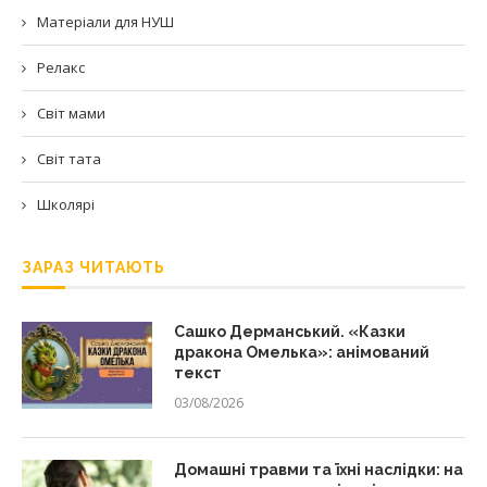
Матеріали для НУШ
Релакс
Світ мами
Світ тата
Школярі
ЗАРАЗ ЧИТАЮТЬ
Сашко Дерманський. «Казки
дракона Омелька»: анімований
текст
03/08/2026
Домашні травми та їхні наслідки: на