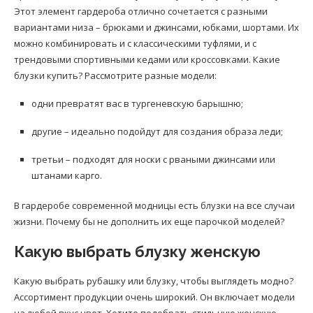
Этот элемент гардероба отлично сочетается с разными
вариантами низа – брюками и джинсами, юбками, шортами. Их
можно комбинировать и с классическими туфлями, и с
трендовыми спортивными кедами или кроссовками. Какие
блузки купить? Рассмотрите разные модели:
одни превратят вас в тургеневскую барышню;
другие – идеально подойдут для создания образа леди;
третьи – подходят для носки с рваными джинсами или
штанами карго.
В гардеробе современной модницы есть блузки на все случаи
жизни. Почему бы не дополнить их еще парочкой моделей?
Какую выбрать блузку женскую
Какую выбрать рубашку или блузку, чтобы выглядеть модно?
Ассортимент продукции очень широкий. Он включает модели
на любой вкус цвет. Хотите подобрать стильную женскую