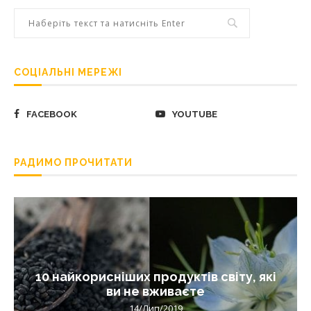
СОЦІАЛЬНІ МЕРЕЖІ
FACEBOOK
YOUTUBE
РАДИМО ПРОЧИТАТИ
10 найкорисніших продуктів світу, які
ви не вживаєте
14/Лип/2019