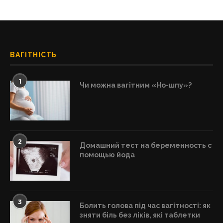
ВАГІТНІСТЬ
1
Чи можна вагітним «Но-шпу»?
2
Домашний тест на беременность с
помощью йода
3
Болить голова під час вагітності: як
зняти біль без ліків, які таблетки