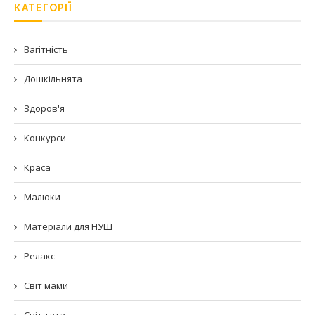
КАТЕГОРІЇ
Вагітність
Дошкільнята
Здоров'я
Конкурси
Краса
Малюки
Матеріали для НУШ
Релакс
Світ мами
Світ тата