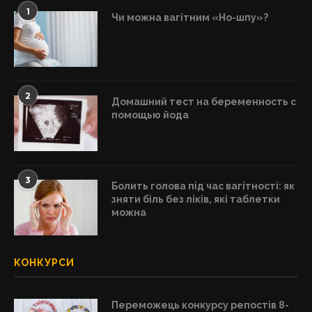
1
Чи можна вагітним «Но-шпу»?
2
Домашний тест на беременность с
помощью йода
3
Болить голова під час вагітності: як
зняти біль без ліків, які таблетки
можна
КОНКУРСИ
Переможець конкурсу репостів 8-