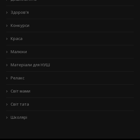
Здоров'я
Конкурси
Краса
Малюки
Матеріали для НУШ
Релакс
Світ мами
Світ тата
Школярі