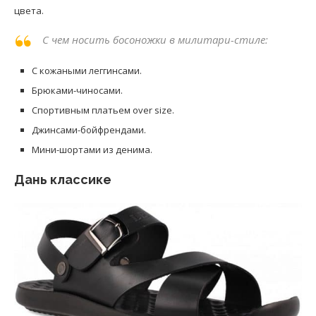
цвета.
С чем носить босоножки в милитари-стиле:
С кожаными леггинсами.
Брюками-чиносами.
Спортивным платьем over size.
Джинсами-бойфрендами.
Мини-шортами из денима.
Дань классике