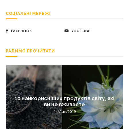
СОЦІАЛЬНІ МЕРЕЖІ
FACEBOOK
YOUTUBE
РАДИМО ПРОЧИТАТИ
10 найкорисніших продуктів світу, які
ви не вживаєте
14/Лип/2019