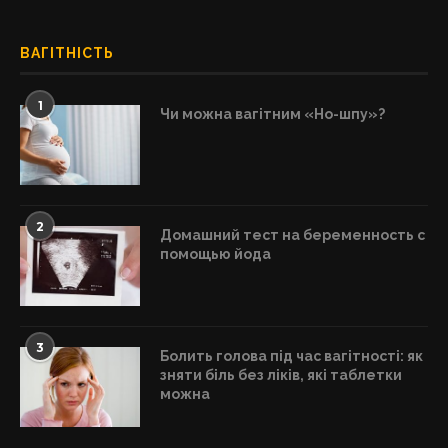
ВАГІТНІСТЬ
1
Чи можна вагітним «Но-шпу»?
2
Домашний тест на беременность с
помощью йода
3
Болить голова під час вагітності: як
зняти біль без ліків, які таблетки
можна