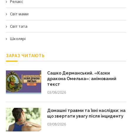
Релакс
Світ мами
Світ тата
Школярі
ЗАРАЗ ЧИТАЮТЬ
Сашко Дерманський. «Казки
дракона Омелька»: анімований
текст
03/08/2026
Домашні травми та їхні наслідки: на
що звертати увагу після інциденту
03/08/2026