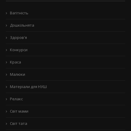
Вагітність
Дошкільнята
Здоров'я
Конкурси
Краса
Малюки
Матеріали для НУШ
Релакс
Світ мами
Світ тата