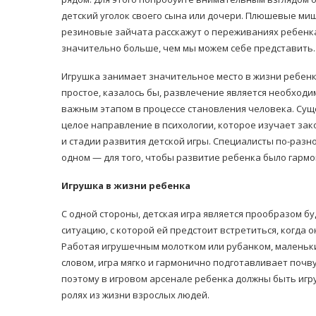
детский уголок своего сына или дочери. Плюшевые ми
резиновые зайчата расскажут о переживаниях ребенк
значительно больше, чем мы можем себе представить.
Игрушка занимает значительное место в жизни ребенк
простое, казалось бы, развлечение является необходи
важным этапом в процессе становления человека. Сущ
равильно принимать
Лікарі назвали 
целое направление в психологии, которое изучает за
льна: никакого кипятка
коронавірусу в
и стадии развития детской игры. Специалисты по-разно
и...
одном — для того, чтобы развитие ребенка было гарм
14/Бер/2020
30/Січ/2021
Игрушка в жизни ребенка
С одной стороны, детская игра является прообразом б
ситуацию, с которой ей предстоит встретиться, когда 
Работая игрушечным молотком или рубанком, маленьки
словом, игра мягко и гармонично подготавливает почв
поэтому в игровом арсенале ребенка должны быть иг
ролях из жизни взрослых людей.