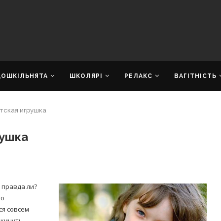
ДОШКІЛЬНЯТА
ШКОЛЯРІ
РЕЛАКС
ВАГІТНІСТЬ
тская игрушка
рушка
е правда ли?
то
ся совсем
окинуть