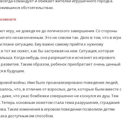
я всегда командует и обижает жителей игрушечного городка.
ожившихся обстоятельствах.
 комнате
ют игру, не доведя ее до логического завершения. Со стороны
л его незаконченным. Это не совсем так. Дело в том, что в игре
 плане ситуацию. Ему важно самому прийти к нужному
 тот же сюжет, как бы застревая на нем. Ситуация, которая
алыша. Когда-нибудь она разрешится и исчезнет из игрового
 развитие. Таким образом, ребенок приобретает очень ценный
ся в будущем.
ировой войны. Ими было проанализировано поведение людей,
ось, что, в отличие от взрослых, дети, которые были вместе с
 даже, что ужас бомбежки совершенно не коснулся их душ. Тем
а. Теперь основным сюжетом стала тема разрушения, страдания
ова. Такие изменения в игровом поведении позволили детям
аха доступным им способом.