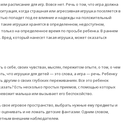
ли расписание для игр. Вовсе нет. Речь о том, что игра должна
итуация, когда страшная или агрессивная игрушка поселяется в
остью попадет под ее влияние и надежды на положительный
а такие игрушки хранятся в определенном, недоступном,
 только на определенное время по просьбе ребенка. В раннем
 Вред, который нанесет такая игрушка, может оказаться
 о себе, своих чувствах, мыслях, пережитом опыте, о том, о чем
ь, что игрушки для детей — это слова, а игра — речь. Ребенку
ь другим о своих глубоких переживаниях. Все это ребенок
ссказать? Есть несколько простых приемов, с помощью которых
ревожит малыша или вызывает его беспокойство.
ь свое игровое пространство, выбрать нужные ему предметы и
е оценивать и не ломать детские фантазии. Одним словом,
аметным внешним наблюдателем.