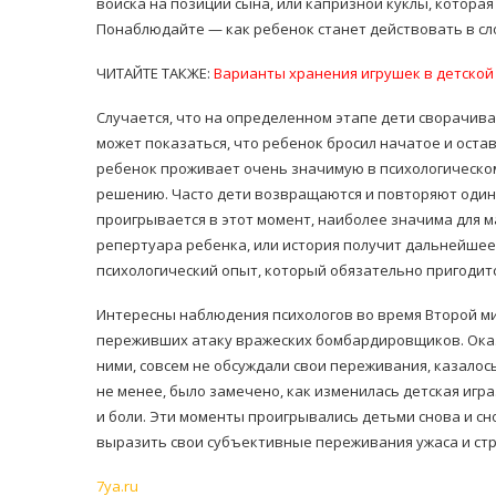
войска на позиции сына, или капризной куклы, котора
Понаблюдайте — как ребенок станет действовать в сл
ЧИТАЙТЕ ТАКЖЕ:
Варианты хранения игрушек в детской
Случается, что на определенном этапе дети сворачива
может показаться, что ребенок бросил начатое и остави
ребенок проживает очень значимую в психологическом
решению. Часто дети возвращаются и повторяют один и
проигрывается в этот момент, наиболее значима для м
репертуара ребенка, или история получит дальнейшее
психологический опыт, который обязательно пригодит
Интересны наблюдения психологов во время Второй м
переживших атаку вражеских бомбардировщиков. Оказал
ними, совсем не обсуждали свои переживания, казалось
не менее, было замечено, как изменилась детская игр
и боли. Эти моменты проигрывались детьми снова и сн
выразить свои субъективные переживания ужаса и стр
7ya.ru