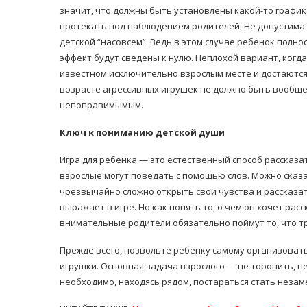
значит, что должны быть установлены какой-то график и
протекать под наблюдением родителей. Не допустима с
детской “насовсем”. Ведь в этом случае ребенок полн
эффект будут сведены к нулю. Неплохой вариант, когд
известном исключительно взрослым месте и достаются
возрасте агрессивных игрушек не должно быть вообще.
непоправимымым.
Ключ к пониманию детской души
Игра для ребенка — это естественный способ рассказать
взрослые могут поведать с помощью слов. Можно сказат
чрезвычайно сложно открыть свои чувства и рассказат
выражает в игре. Но как понять то, о чем он хочет ра
внимательные родители обязательно поймут то, что т
Прежде всего, позвольте ребенку самому организоват
игрушки. Основная задача взрослого — не торопить, н
необходимо, находясь рядом, постараться стать нез