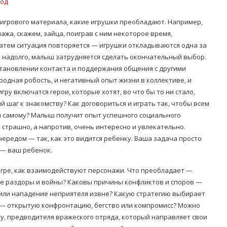
год
 игрового материала, какие игрушки преобладают. Например,
ажа, скажем, зайца, поиграв с ним некоторое время,
 затем ситуация повторяется — игрушки откладываются одна за
я надолго, малыш затрудняется сделать окончательный выбор.
тановлении контакта и поддержания общения с другими
одная робость, и негативный опыт жизни в коллективе, и
ру включатся герои, которые хотят, во что бы то ни стало,
 шаг к знакомству? Как договориться и играть так, чтобы всем
ся самому? Малыш получит опыт успешного социального
 страшно, а напротив, очень интересно и увлекательно.
чередом — так, как это видится ребенку. Ваша задача просто
 — ваш ребенок.
игре, как взаимодействуют персонажи. Что преобладает —
е раздоры и войны? Каковы причины конфликтов и споров —
 или нападение неприятеля извне? Какую стратегию выбирает
— открытую конфронтацию, бегство или компромисс? Можно
у, предводителя вражеского отряда, который направляет свои