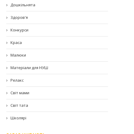
Дошкільнята
Здоров'я
Конкурси
Краса
Малюки
Матеріали для НУШ
Релакс
Світ мами
Світ тата
Школярі