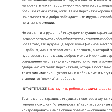
напротив, в них гиперболически усилены устрашающи
большие клыки, глаза, когти. Такие персонажи хорошо 
наказывается, а добро побеждает. Эти игрушки способ
негативные эмоции.
Но сегодня в игрушечной индустрии ситуация кардина
подарок очередного обезображенного человека-робот
Более того, эти чудовища, герои мультфильмов, насто
— добрых, мирных персонажей. Опасность, о которой го
чувствовать грань между добром и злом. И если для вз
совершенно не очевидны критерии, по которым можно 
“добрыми” и “злыми” персонажами, которые постоянно с
таких фильмах очень условны и в любой момент могут
становится “плохим” и наоборот.
ЧИТАЙТЕ ТАКЖЕ:
Как научить ребенка различать цвета
Тем не менее, страшные игрушки в некоторых случаях 
говорят психологи, “отреагировать” свои агрессивные 
контролировать. Самое общее правило — общение с т