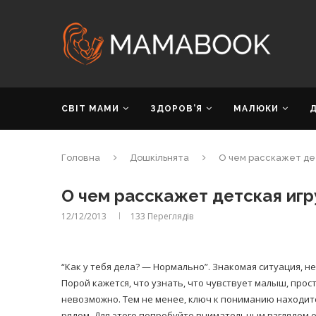
СВІТ МАМИ
ЗДОРОВ’Я
МАЛЮКИ
Головна
Дошкільнята
О чем расскажет де
О чем расскажет детская иг
12/12/2013
133
Переглядів
“Как у тебя дела? — Нормально”. Знакомая ситуация, н
Порой кажется, что узнать, что чувствует малыш, прос
невозможно. Тем не менее, ключ к пониманию находит
рядом. Для этого попробуйте внимательным взглядом 