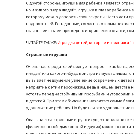
С другой стороны, игрушка для ребенка является отра
но и живого “мира людей”. Игрушка в глазах ребенка н
которому можно доверить свои секреты. Часто дети п
подражать ей. Есть данные, согласно которым некаче
спаянными швами приводят к искривлению осанки, сом
ЧИТАЙТЕ ТАКЖЕ:
Игры для детей, которым исполнился 1 
Страшные игрушки
Очень часто родителей волнует вопрос — как быть, ес
ниндзя” или какого-нибудь монстра из мультфильма, о
вызывает недоумение увлечение современных детей п
неприятие к этим персонажам, ведь в нашем детстве н
устоять перед настойчивыми просьбами и уговорами, 
в детской. При этом объяснения находятся самые бла
удовольствие ребенку. Но будет ли это удовольствие 
Оказывается, страшные игрушки существовали во все в
(филимоновской, дымковской и других) можно встретит
волка, медведя, дракона или других фантастических чу