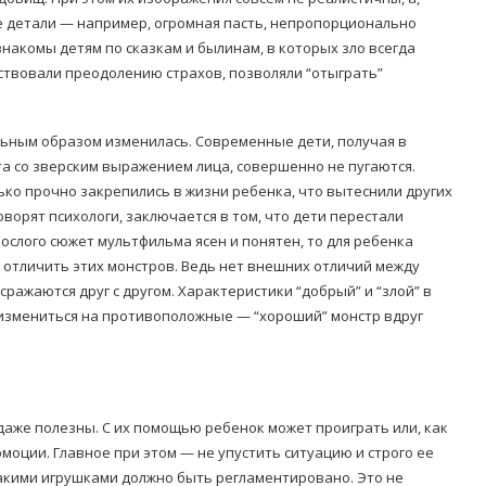
е детали — например, огромная пасть, непропорционально
знакомы детям по сказкам и былинам, в которых зло всегда
ствовали преодолению страхов, позволяли “отыграть”
льным образом изменилась. Современные дети, получая в
а со зверским выражением лица, совершенно не пугаются.
лько прочно закрепились в жизни ребенка, что вытеснили других
ворят психологи, заключается в том, что дети перестали
рослого сюжет мультфильма ясен и понятен, то для ребенка
отличить этих монстров. Ведь нет внешних отличий между
ражаются друг с другом. Характеристики “добрый” и “злой” в
 измениться на противоположные — “хороший” монстр вдруг
даже полезны. С их помощью ребенок может проиграть или, как
эмоции. Главное при этом — не упустить ситуацию и строго ее
акими игрушками должно быть регламентировано. Это не