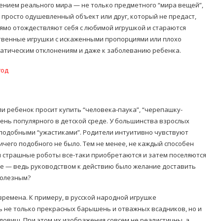
жением реального мира — не только предметного “мира вещей”,
е просто одушевленный объект или друг, который не предаст,
рямо отождествляют себя с любимой игрушкой и стараются
ственные игрушки с искаженными пропорциями или плохо
атическим отклонениям и даже к заболеванию ребенка.
год
ли ребенок просит купить “человека-паука”, “черепашку-
чень популярного в детской среде. У большинства взрослых
одобными “ужастиками”. Родители интуитивно чувствуют
ичего подобного не было. Тем не менее, не каждый способен
и страшные роботы все-таки приобретаются и затем поселяются
гие — ведь руководством к действию было желание доставить
полезным?
ремена. К примеру, в русской народной игрушке
ь не только прекрасных барышень и отважных всадников, но и
довищ. При этом их изображения совсем не реалистичны, а,