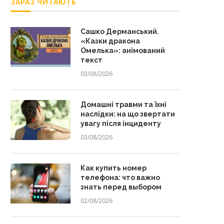
ЗАРАЗ ЧИТАЮТЬ
Сашко Дерманський.
«Казки дракона
Омелька»: анімований
текст
03/08/2026
Домашні травми та їхні
наслідки: на що звертати
увагу після інциденту
03/08/2026
Как купить номер
телефона: что важно
знать перед выбором
02/08/2026