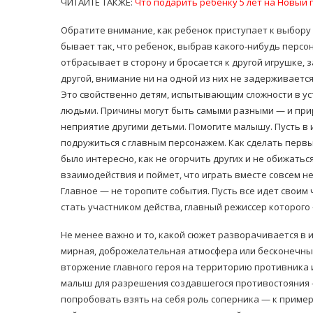
ЧИТАЙТЕ ТАКЖЕ:
Что подарить ребенку 5 лет на Новый 
Обратите внимание, как ребенок приступает к выбору
бывает так, что ребенок, выбрав какого-нибудь персон
отбрасывает в сторону и бросается к другой игрушке,
другой, внимание ни на одной из них не задерживаетс
Это свойственно детям, испытывающим сложности в ус
людьми. Причины могут быть самыми разными — и прир
неприятие другими детьми. Помогите малышу. Пусть в иг
подружиться с главным персонажем. Как сделать первый
было интересно, как не огорчить других и не обижать
взаимодействия и поймет, что играть вместе совсем не
Главное — не торопите события. Пусть все идет своим 
стать участником действа, главный режиссер которого
Не менее важно и то, какой сюжет разворачивается в 
мирная, доброжелательная атмосфера или бесконечны
вторжение главного героя на территорию противника
малыш для разрешения создавшегося противостояния 
попробовать взять на себя роль соперника — к пример