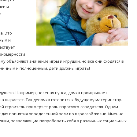
шки и
а
а. Это
мым и
ествует
Попробуйте рецепт
симптоми
кономерности
легендарного супа доктора
 дітей
му объясняют значение игры и игрушки, но все они сходятся в
Моро, который без...
оничным и полноценным, дети должны играть!
08/Січ/2021
удущего. Например, пеленая пупса, дочка проигрывает
она вырастет. Так девочка готовится к будущему материнству.
й строитель примеряет роль взрослого-созидателя. Одним
у для принятия определенной роли во взрослой жизни. Именно
рушки, позволяющие попробовать себя в различных социальных