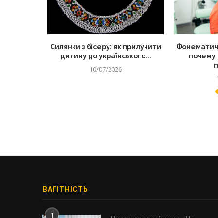
 корисний
Силянки з бісеру: як прилучити
Фонематиче
для дітей
дитину до українського...
почему 
п
10/07/2026
ВАГІТНІСТЬ
1