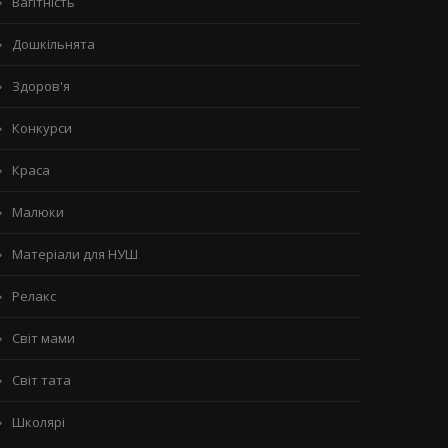
Вагітність
Дошкільнята
Здоров'я
Конкурси
Краса
Малюки
Матеріали для НУШ
Релакс
Світ мами
Світ тата
Школярі