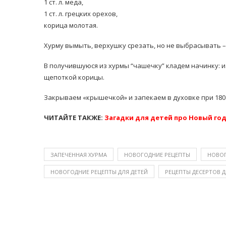
1 ст. л. меда,
1 ст. л. грецких орехов,
корица молотая.
Хурму вымыть, верхушку срезать, но не выбрасывать 
В получившуюся из хурмы “чашечку” кладем начинку: 
щепоткой корицы.
Закрываем «крышечкой» и запекаем в духовке при 180 
ЧИТАЙТЕ ТАКЖЕ:
Загадки для детей про Новый го
ЗАПЕЧЕННАЯ ХУРМА
НОВОГОДНИЕ РЕЦЕПТЫ
НОВОГ
НОВОГОДНИЕ РЕЦЕПТЫ ДЛЯ ДЕТЕЙ
РЕЦЕПТЫ ДЕСЕРТОВ Д