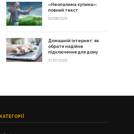
«Неопалима купина»:
повний текст
02/08/2026
 привчити дитину до читання:
Як обрати дитячий садок 
5 секретів, після...
дитини: 7 критеріїв...
Домашній інтернет: як
31/05/2026
15/05/2026
обрати надійне
підключення для дому
31/07/2026
КАТЕГОРІЇ