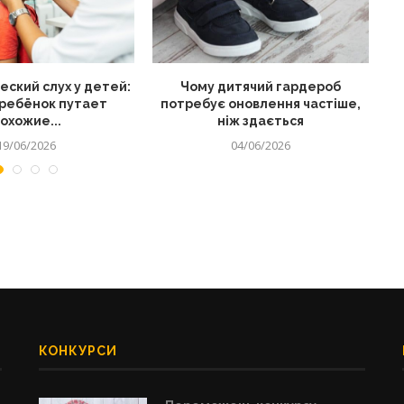
ский слух у детей:
Чому дитячий гардероб
Як
ребёнок путает
потребує оновлення частіше,
охожие...
ніж здається
19/06/2026
04/06/2026
КОНКУРСИ