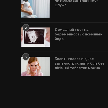
Чи можна вагітним «Но-
шпу»?
2
Домашний тест на
беременность с помощью
йода
3
Болить голова під час
вагітності: як зняти біль без
ліків, які таблетки можна