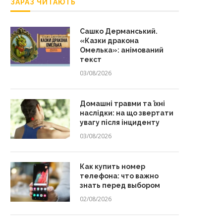
ЗАРАЗ ЧИТАЮТЬ
Сашко Дерманський.
«Казки дракона
Омелька»: анімований
текст
03/08/2026
Домашні травми та їхні
наслідки: на що звертати
увагу після інциденту
03/08/2026
Как купить номер
телефона: что важно
знать перед выбором
02/08/2026