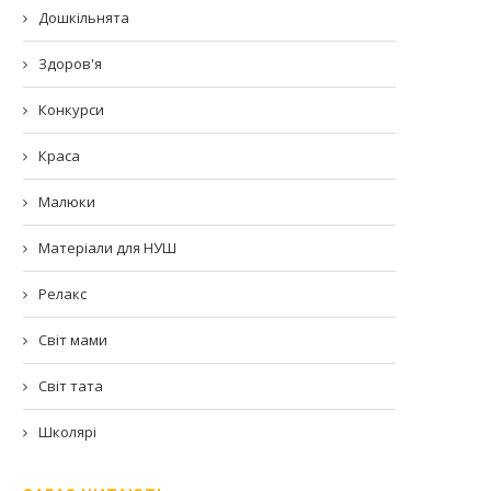
Дошкільнята
Здоров'я
Конкурси
Краса
Малюки
Матеріали для НУШ
Релакс
Світ мами
Світ тата
Школярі