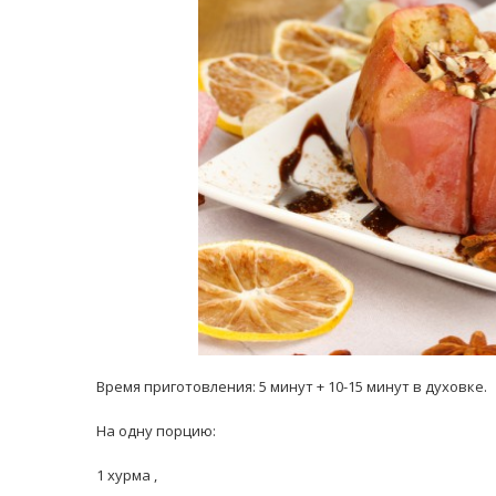
равильно принимать
Лікарі назвали 
льна: никакого кипятка
коронавірусу в
и...
14/Бер/2020
30/Січ/2021
Время приготовления: 5 минут + 10-15 минут в духовке.
На одну порцию:
1 хурма ,