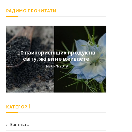
РАДИМО ПРОЧИТАТИ
10 найкорисніших продуктів
Лишай 
світу, які ви не вживаєте
14/Лип/2019
КАТЕГОРІЇ
Вагітність