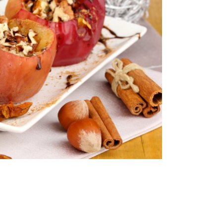
Попробуйте рецепт
симптоми
легендарного супа доктора
 дітей
Моро, который без...
08/Січ/2021