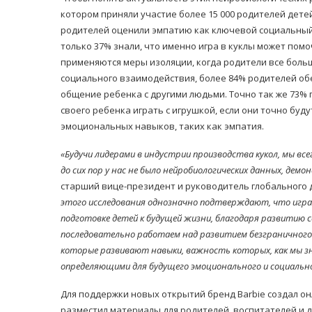
котором приняли участие более 15 000 родителей детей
родителей оценили эмпатию как ключевой социальный 
только 37% знали, что именно игра в куклы может помо
применяются меры изоляции, когда родители все больш
социального взаимодействия, более 84% родителей обе
общение ребенка с другими людьми. Точно так же 73%
своего ребенка играть с игрушкой, если они точно буд
эмоциональных навыков, таких как эмпатия.
«Будучи лидерами в индустрии производства кукол, мы все
до сих пор у нас не было нейробиологических данных, де
старший вице-президент и руководитель глобального де
этого исследования однозначно подтверждают, что игра 
подготовке детей к будущей жизни, благодаря развитию с
последовательно работаем над развитием безграничного 
которые развивают навыки, важность которых, как мы з
определяющими для будущего эмоционального и социально
Для поддержки новых открытий бренд Barbie создал о
разместил материалы для родителей, воспитателей и 