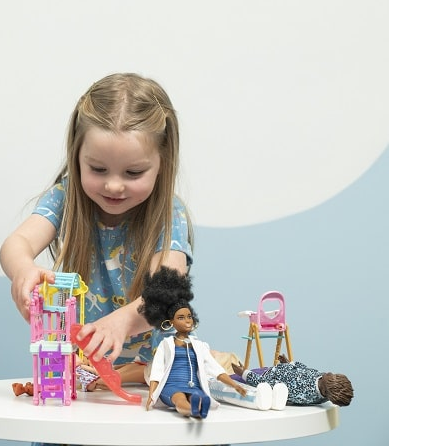
Попробуйте рецепт
симптоми
легендарного супа доктора
 дітей
Моро, который без...
08/Січ/2021