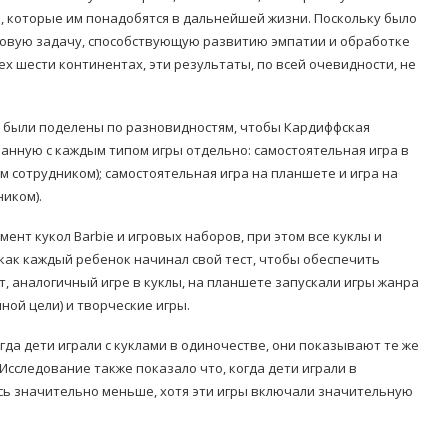
 которые им понадобятся в дальнейшей жизни. Поскольку было
ковую задачу, способствующую развитию эмпатии и обработке
х шести континентах, эти результаты, по всей очевидности, не
ы были поделены по разновидностям, чтобы Кардиффская
анную с каждым типом игры отдельно: самостоятельная игра в
ым сотрудником); самостоятельная игра на планшете и игра на
иком).
ент кукол Barbie и игровых наборов, при этом все куклы и
как каждый ребенок начинал свой тест, чтобы обеспечить
, аналогичный игре в куклы, на планшете запускали игры жанра
ной цели) и творческие игры.
да дети играли с куклами в одиночестве, они показывают те же
 Исследование также показало что, когда дети играли в
сь значительно меньше, хотя эти игры включали значительную