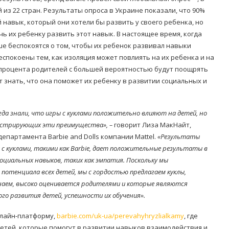
 из 22 стран. Результаты опроса в Украине показали, что 90%
навык, который они хотели бы развить у своего ребенка, но
чь их ребенку развить этот навык. В настоящее время, когда
е беспокоятся о том, чтобы их ребенок развивал навыки
спокоены тем, как изоляция может повлиять на их ребенка и на
 процента родителей с большей вероятностью будут поощрять
ут знать, что она поможет их ребенку в развитии социальных и
гда знали, что игры с куклами положительно влияют на детей, но
монстрирующих эти преимущества», –
говорит Лиза МакНайт,
партамента Barbie and Dolls компании Mattel.
«Результаты
с куклами, такими как Barbie, дает положительные результаты в
оциальных навыков, таких как эмпатия. Поскольку мы
потенциала всех детей, мы с гордостью предлагаем куклы,
наем, высоко оценивается родителями и которые являются
го развития детей, успешности их обучения».
нлайн-платформу,
barbie.com/uk-ua/perevahyhryzlialkamy
, где
детей, которые помогут в развитии навыков взаимодействия и