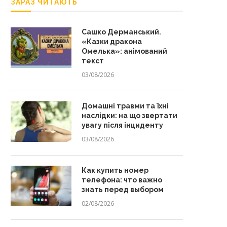
ЗАРАЗ ЧИТАЮТЬ
Сашко Дерманський.
«Казки дракона
Омелька»: анімований
текст
03/08/2026
Домашні травми та їхні
наслідки: на що звертати
увагу після інциденту
03/08/2026
Как купить номер
телефона: что важно
знать перед выбором
02/08/2026