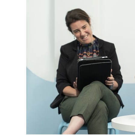
равильно принимать
Лікарі назвали 
льна: никакого кипятка
коронавірусу в
и...
14/Бер/2020
30/Січ/2021