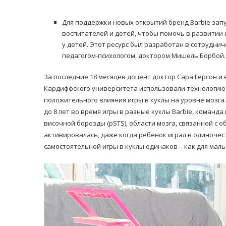
Для поддержки новых открытий бренд Barbie запу
воспитателей и детей, чтобы помочь в развити
у детей. Этот ресурс был разработан в сотрудни
педагогом-психологом, доктором Мишель Борбой.
За последние 18 месяцев доцент доктор Сара Герсон и
Кардиффского университета использовали технологи
положительного влияния игры в куклы на уровне мозга.
до 8 лет во время игры в разные куклы Barbie, команд
височной борозды (pSTS), области мозга, связанной с 
активировалась, даже когда ребенок играл в одиночес
самостоятельной игры в куклы одинаков – как для мальч