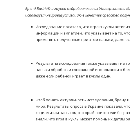
Бренд Barbie® и группа нейробиологов из Университета К
использует нейровизуализацию в качестве средства получе
Исследование показало, что игра в куклы активи
информации и эмпатией, что указывает на то, чт
применять полученные при этом навыки, даже ес
Результаты исследования также указывают на то,
навыки обработки социальной информации в боль
даже если ребенок играет в куклы один.
Чтоб понять актуальность исследования, бренд Ba
мира. Результаты опроса в Украине показали, ч
социальным навыком, который они хотели бы раз
знали, что игра в куклы может помочь их детям р