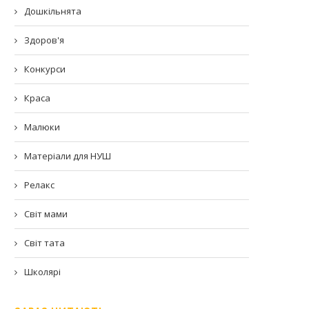
Дошкільнята
Здоров'я
Конкурси
Краса
Малюки
Матеріали для НУШ
Релакс
Світ мами
Світ тата
Школярі