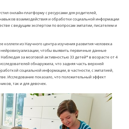
стил онлайн-платформу с ресурсами для родителей,
и навыков взаимодействия и обработки социальной информации
честве с ведущим экспертом по вопросам эмпатии, писателем и
 ее коллеги из Научного центра изучения развития человека
ю нейровизуализации, чтобы выявить первичные данные
 Наблюдая за мозговой активностью 33 детей* в возрасте от 4
а исследователей обнаружила, что задняя часть верхней
обработкой социальной информации, в частности, с эмпатией,
тве. Исследование показало, что положительный эффект
иков, так и для девочек.