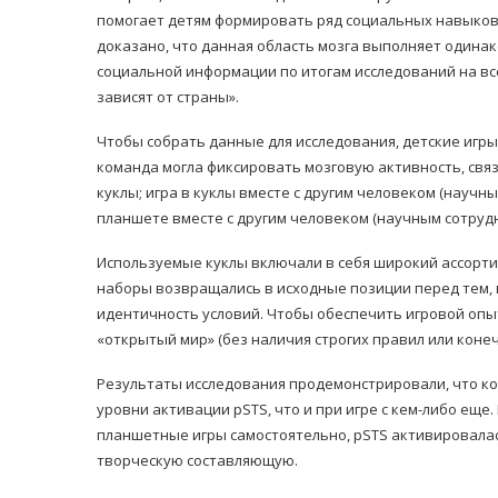
помогает детям формировать ряд социальных навыков,
доказано, что данная область мозга выполняет одина
социальной информации по итогам исследований на все
зависят от страны».
Чтобы собрать данные для исследования, детские игр
команда могла фиксировать мозговую активность, связ
куклы; игра в куклы вместе с другим человеком (научн
планшете вместе с другим человеком (научным сотрудн
Используемые куклы включали в себя широкий ассортим
наборы возвращались в исходные позиции перед тем, 
идентичность условий. Чтобы обеспечить игровой опыт
«открытый мир» (без наличия строгих правил или конеч
Результаты исследования продемонстрировали, что ког
уровни активации pSTS, что и при игре с кем-либо еще.
планшетные игры самостоятельно, pSTS активировала
творческую составляющую.