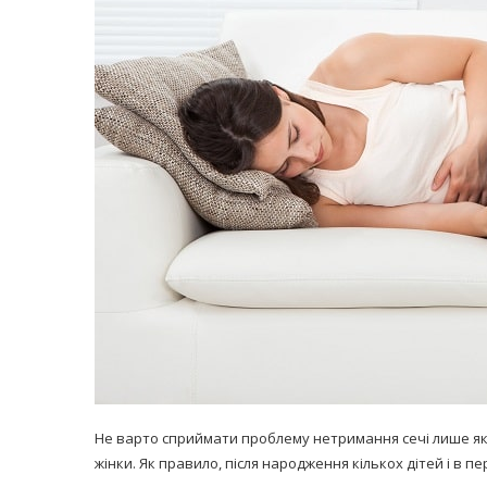
равильно принимать
Лікарі назвали 
льна: никакого кипятка
коронавірусу в
и...
14/Бер/2020
30/Січ/2021
Не варто сприймати проблему нетримання сечі лише як 
жінки. Як правило, після народження кількох дітей і в пе