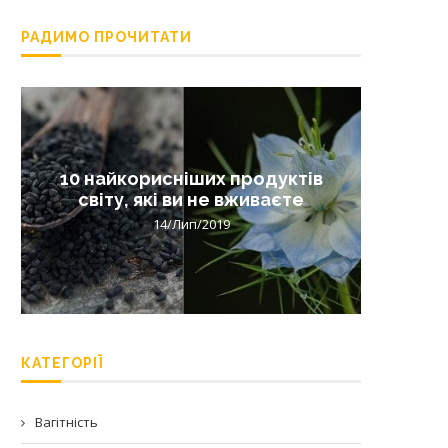
РАДИМО ПРОЧИТАТИ
10 найкорисніших продуктів
Лишай 
світу, які ви не вживаєте
14/Лип/2019
КАТЕГОРІЇ
Вагітність