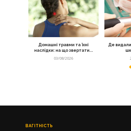
лядом: як
Домашні травми та їхні
Де видали
 від...
наслідки: на що звертати...
шк
03/08/2026
ВАГІТНІСТЬ