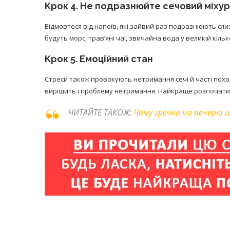
Крок 4. Не подразнюйте сечовий міхур
Відмовтеся від напоїв, які зайвий раз подразнюють сли
будуть морс, трав’яні чаї, звичайна вода у великій кілько
Крок 5. Емоційний стан
Стреси також провокують нетримання сечі й часті похо
вирішить і проблему нетримання. Найкраще розпочати 
ЧИТАЙТЕ ТАКОЖ:
Чому гречка на вечерю 