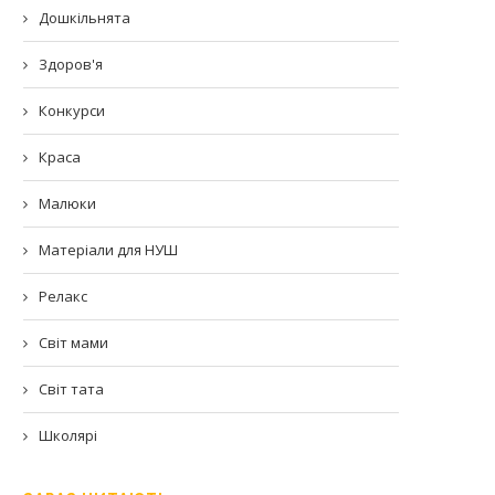
Дошкільнята
Здоров'я
Конкурси
Краса
Малюки
Матеріали для НУШ
Релакс
Світ мами
Світ тата
Школярі