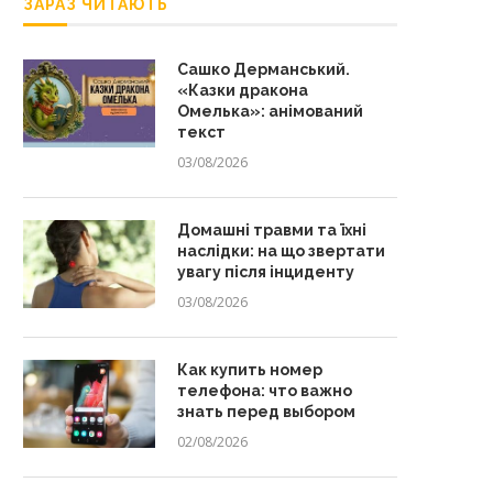
ЗАРАЗ ЧИТАЮТЬ
Сашко Дерманський.
«Казки дракона
Омелька»: анімований
текст
03/08/2026
Домашні травми та їхні
наслідки: на що звертати
увагу після інциденту
03/08/2026
Как купить номер
телефона: что важно
знать перед выбором
02/08/2026