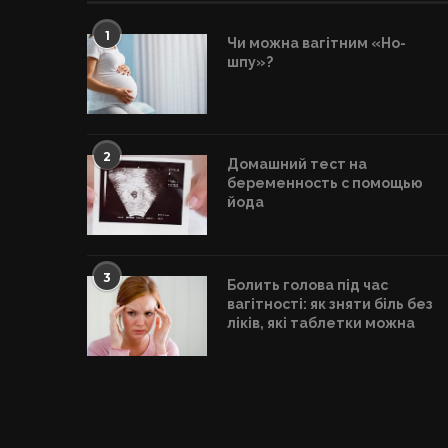
1
Чи можна вагітним «Но-
шпу»?
2
Домашний тест на
беременность с помощью
йода
3
Болить голова під час
вагітності: як зняти біль без
ліків, які таблетки можна