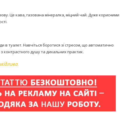
зову. Це кава, газована мінералка, міцний чай. Дуже корисними
сті.
ди в туалет. Навчіться боротися зі стресом, що автоматично
з контрастного душу та дихальних практик.
шкідлива