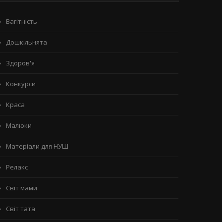
Вагітність
Дошкільнята
Здоров'я
Конкурси
Краса
Малюки
Матеріали для НУШ
Релакс
Світ мами
Світ тата