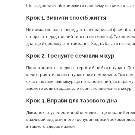
Що слід робити, аби вирішити проблему нетримання сеч
Крок 1. Змінити спосіб життя
Нетриманню часто передують неправильні фізичні нава
створюють додатковий тиск на низ живота). Також мало
дна, що й провокую нетримання. Ходіть багато пішки, зм
Крок 2. Тренуйте сечовий міхур
Погана звичка – це довго терпіти й не йти в туалет. По
коли стримати позив в туалет вже неможливо. Тож намаг
є часті позиви, але міхур ще не наповнений, то в цьому 
зможете ходити рідше, але повністю вивільняти міхур.
Крок 3. Вправи для тазового дна
Для жінок існує ефективний комплекс – це вправи Кегеля
важливий вид фізичного тренування, який рекомендован
інтимного здоров’я жінки.