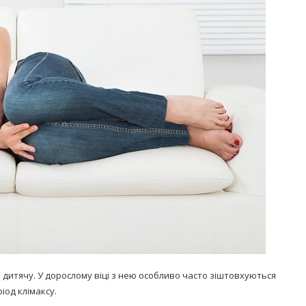
Попробуйте рецепт
симптоми
легендарного супа доктора
 дітей
Моро, который без...
08/Січ/2021
дитячу. У дорослому віці з нею особливо часто зіштовхуються
ріод клімаксу.