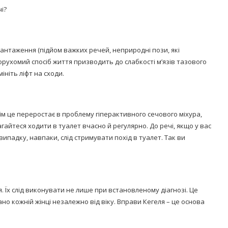
і?
нтаження (підйом важких речей, неприродні пози, які
рухомий спосіб життя призводить до слабкості м’язів тазового
ініть ліфт на сходи.
тім це переростає в проблему гіперактивного сечового міхура,
айтеся ходити в туалет вчасно й регулярно. До речі, якщо у вас
випадку, навпаки, слід стримувати похід в туалет. Так ви
. Їх слід виконувати не лише при встановленому діагнозі. Це
о кожній жінці незалежно від віку. Вправи Кегеля – це основа