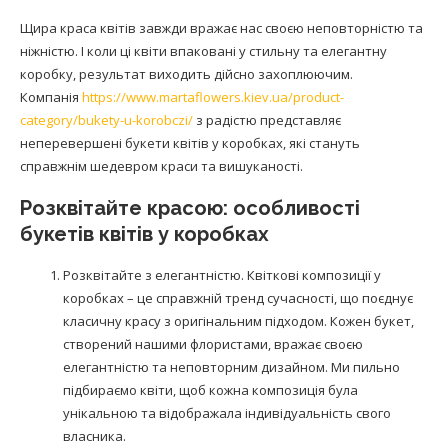
Щира краса квітів завжди вражає нас своєю неповторністю та
ніжністю. І коли ці квіти впаковані у стильну та елегантну
коробку, результат виходить дійсно захоплюючим.
Компанія
https://www.martaflowers.kiev.ua/product-
category/bukety-u-korobczi/
з радістю представляє
неперевершені букети квітів у коробках, які стануть
справжнім шедевром краси та вишуканості.
Розквітайте красою: особливості
букетів квітів у коробках
Розквітайте з елегантністю. Квіткові композиції у
коробках – це справжній тренд сучасності, що поєднує
класичну красу з оригінальним підходом. Кожен букет,
створений нашими флористами, вражає своєю
елегантністю та неповторним дизайном. Ми пильно
підбираємо квіти, щоб кожна композиція була
унікальною та відображала індивідуальність свого
власника.