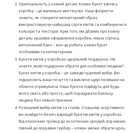
Оригінальність у кожній деталі. Кожен букет квітів у
коробці – це маленьке мистецтво. Наші флористи
знають, як створити неповторний образ,
використовуючи найкращі сорти квітів та комбінуючи їх
кольори та текстури. Крім того, ми дбаємо про кожну
деталь: красиве оформлення коробки, ніжна стрічка,
витончений бант – все це робить кожен букет
особливим та неповторним.
Букети квітів у коробках: ідеальний подарунок. Не
знаєте, який подарунок обрати для особливої людини?
Букет квітів у коробці – це завжди чудовий вибір. Він
підкреслить ваші почуття та викличе щирі посмішки на
обличчі отримувача. Наші букети підійдуть для будь-
якого свята або просто, щоб порадувати близьку
людину без певної причини.
Розкішний вибір квітів та стилів. У нашому асортименті
ви знайдете безліч варіацій букетів квітів у коробках.
Від класичних троянд до екзотичних орхідей, від ніжних
півоній до яскравих гербер – кожен зможе обрати щось,