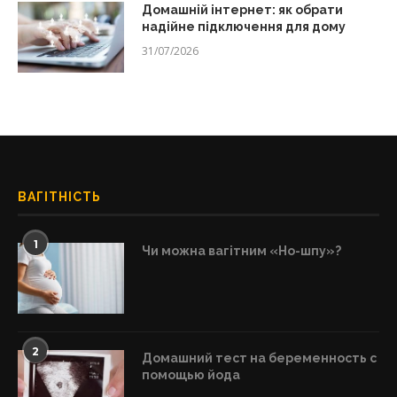
Домашній інтернет: як обрати
надійне підключення для дому
31/07/2026
ВАГІТНІСТЬ
1
Чи можна вагітним «Но-шпу»?
2
Домашний тест на беременность с
помощью йода