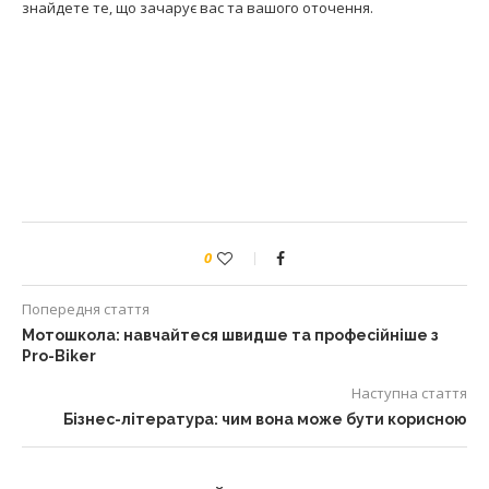
знайдете те, що зачарує вас та вашого оточення.
0
Попередня стаття
Мотошкола: навчайтеся швидше та професійніше з
Pro-Biker
Наступна стаття
Бізнес-література: чим вона може бути корисною