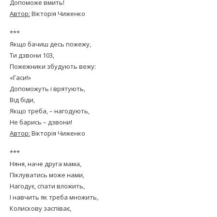
Допоможе вмить!
Автор:
Вікторія Чиженко
***
Якщо бачиш десь пожежу,
Ти дзвони 103,
Пожежники збудують вежу:
«Гаси!»
Допоможуть і врятують,
Від біди,
Якщо треба, – нагодують,
Не барись – дзвони!
Автор:
Вікторія Чиженко
***
Няня, наче друга мама,
Піклуватись може нами,
Нагодує, спати вложить,
І навчить як треба множить,
Колискову заспіває,