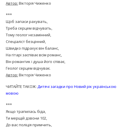
Автор:
Вікторія Чиженко
***
Щоб запаси рахувать,
Треба серцем відчувать,
Тому геолог незамінний,
Спеціаліст безцінний,
Швидко підрахує він баланс,
На гітарі заспіває всім романс,
Він романтик і душа його співає,
Геолог серцем відчуває.
Автор:
Вікторія Чиженко
ЧИТАЙТЕ ТАКОЖ:
Дитячі загадки про Новий рік українською
мовою
***
Якщо трапилась біда,
Ти мерщій дзвони 102,
До вас поліція примчить,