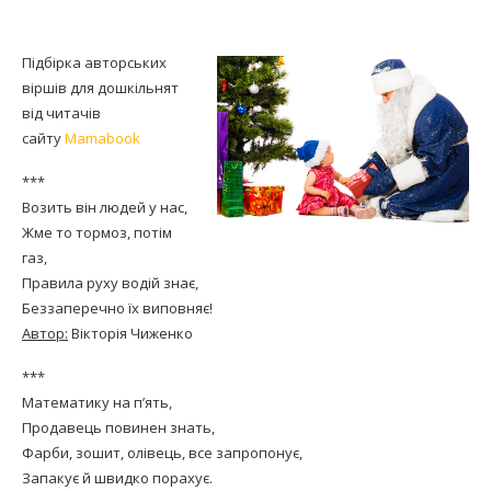
Підбірка авторських
віршів для дошкільнят
від читачів
сайту
Mamabook
***
Возить він людей у нас,
Жме то тормоз, потім
газ,
Правила руху водій знає,
Беззаперечно їх виповняє!
Автор:
Вікторія Чиженко
***
Математику на п’ять,
Продавець повинен знать,
Фарби, зошит, олівець, все запропонує,
Запакує й швидко порахує.