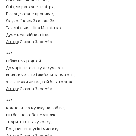
Спів, як ранкове повітря,
В серце кожне проникає,
Як український соловейко.
Так співачка Ніна Матвієнко
Дуже мелодійно співає.
Автор
: Оксана Заремба
***
Бібліотекарі дітей
До чарівного світу долучають –
книжки читати і любити навчають,
хто книжки читає, той багато знає.
Автор
: Оксана Заремба
***
Композитор музику полюбляє,
Він без неї себе не уявляє!
Творить він таку красу,
Поєднення звуків і чистоту!
Автор
: Оксана Заремба