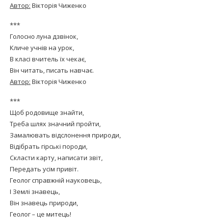
Автор:
Вікторія Чиженко
***
Голосно луна дзвінок,
Кличе учнів на урок,
В класі вчитель їх чекає,
Він читать, писать навчає.
Автор:
Вікторія Чиженко
***
Щоб родовище знайти,
Треба шлях значний пройти,
Замалювать відслонення природи,
Відібрать гірські породи,
Скласти карту, написати звіт,
Передать усім привіт.
Геолог справжній науковець,
І Землі знавець,
Він знавець природи,
Геолог – це митець!