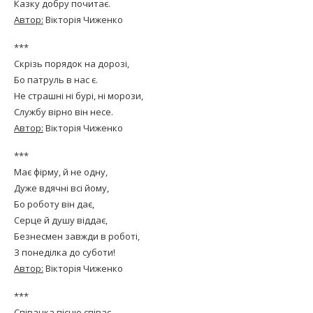
Казку добру почитає.
Автор:
Вікторія Чиженко
***
Скрізь порядок на дорозі,
Бо патруль в нас є.
Не страшні ні бурі, ні морози,
Службу вірно він несе.
Автор:
Вікторія Чиженко
***
Має фірму, й не одну,
Дуже вдячні всі йому,
Бо роботу він дає,
Серце й душу віддає,
Безнесмен завжди в роботі,
З понеділка до суботи!
Автор:
Вікторія Чиженко
***
Співачка пісню співає,