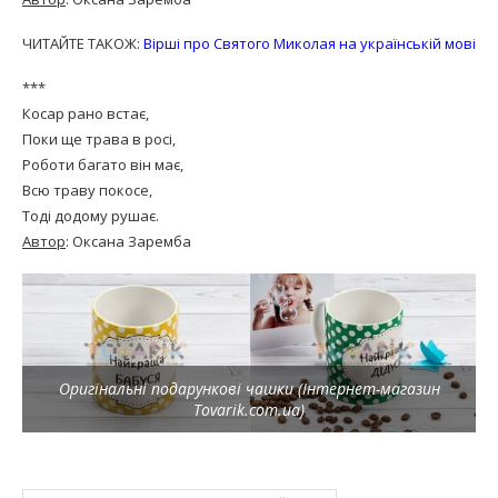
ЧИТАЙТЕ ТАКОЖ:
Вірші про Святого Миколая на українській мові
***
Косар рано встає,
Поки ще трава в росі,
Роботи багато він має,
Всю траву покосе,
Тоді додому рушає.
Автор
: Оксана Заремба
Оригінальні подарункові чашки (Інтернет-магазин
Tovarik.com.ua)