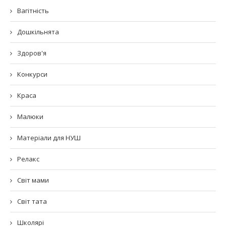
Вагітність
Дошкільнята
Здоров'я
Конкурси
Краса
Малюки
Матеріали для НУШ
Релакс
Світ мами
Світ тата
Школярі