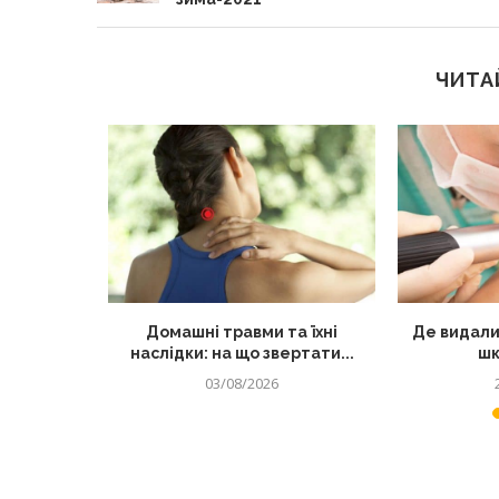
ЧИТА
лядом: як
Домашні травми та їхні
Де видали
 від...
наслідки: на що звертати...
шк
03/08/2026