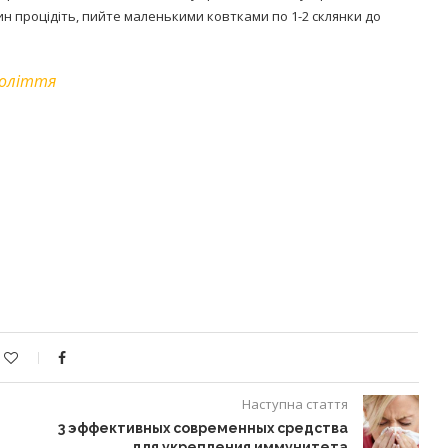
лин процідіть, пийте маленькими ковтками по 1-2 склянки до
голіття
Наступна стаття
3 эффективных современных средства
для укрепления иммунитета