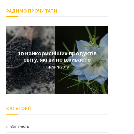
РАДИМО ПРОЧИТАТИ
10 найкорисніших продуктів
Лишай 
світу, які ви не вживаєте
14/Лип/2019
КАТЕГОРІЇ
Вагітність