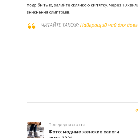
подрібніть їх, залийте склянкою кип’ятку. Через 10 хви
зникнення симптомів.
ЧИТАЙТЕ ТАКОЖ:
Найкращий чай для дов
0
Попередня стаття
Фото: модные женские сапоги
зима-2021