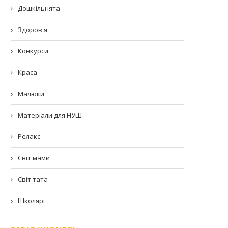
Дошкільнята
Здоров'я
Конкурси
Краса
Малюки
Матеріали для НУШ
Релакс
Світ мами
Світ тата
Школярі