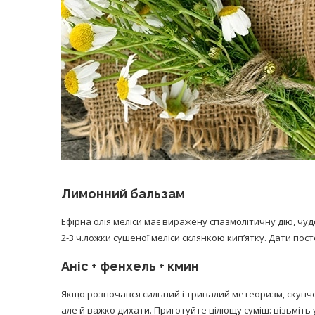
Лимонний бальзам
Ефірна олія меліси має виражену спазмолітичну дію, ч
2-3 ч.ложки сушеної меліси склянкою кип’ятку. Дати пос
Аніс + фенхель + кмин
Якщо розпочався сильний і тривалий метеоризм, скупче
але й важко дихати. Приготуйте цілющу суміш: візьміть 