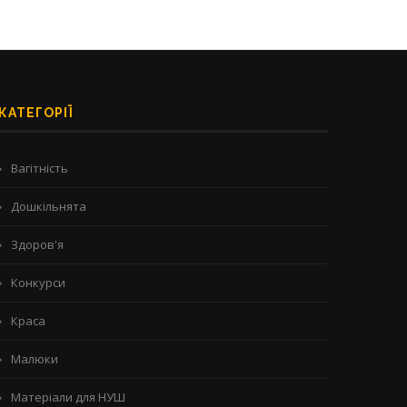
КАТЕГОРІЇ
Вагітність
Дошкільнята
Здоров'я
Конкурси
Краса
Малюки
Матеріали для НУШ