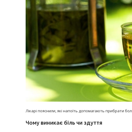
равильно принимать
Лікарі назвали 
льна: никакого кипятка
коронавірусу в
и...
14/Бер/2020
30/Січ/2021
Лікарі пояснили, які напоїть допомагають прибрати бо
Чому виникає біль чи здуття