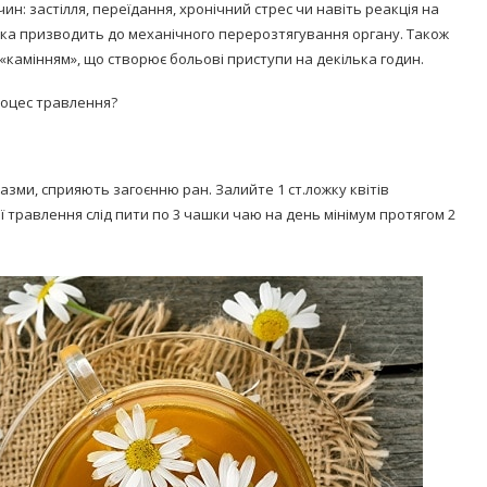
: застілля, переїдання, хронічний стрес чи навіть реакція на
, яка призводить до механічного перерозтягування органу. Також
 «камінням», що створює больові приступи на декілька годин.
роцес травлення?
пазми, сприяють загоєнню ран. Залийте 1 ст.ложку квітів
ї травлення слід пити по 3 чашки чаю на день мінімум протягом 2