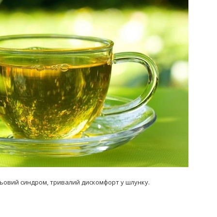
Попробуйте рецепт
симптоми
легендарного супа доктора
 дітей
Моро, который без...
08/Січ/2021
льовий синдром, тривалий дискомфорт у шлунку.