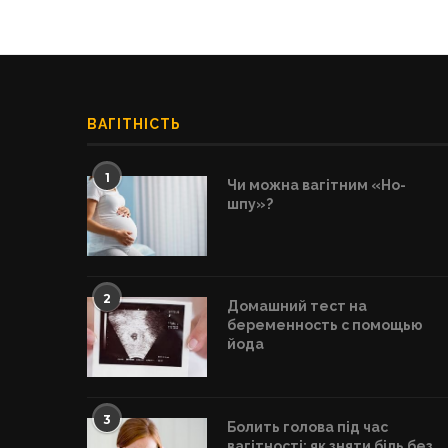
ВАГІТНІСТЬ
1
Чи можна вагітним «Но-
шпу»?
2
Домашний тест на
беременность с помощью
йода
3
Болить голова під час
вагітності: як зняти біль без