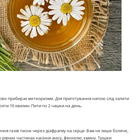
удово прибирає метеоризми. Для приготування напою слід залити
тояти 10 хвилин. Пити по 2 чашки на день.
ння газів тисне через діафрагму на серце. Вам не лише боляче,
у рівних частинах насіння анісу, фенхелю, кмину. Трішки