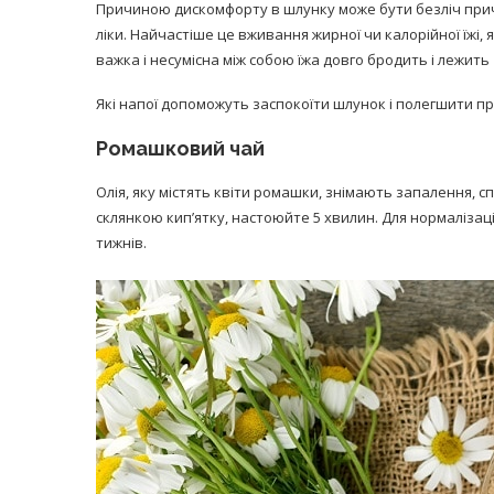
Причиною дискомфорту в шлунку може бути безліч причин
ліки. Найчастіше це вживання жирної чи калорійної їжі
важка і несумісна між собою їжа довго бродить і лежить
Які напої допоможуть заспокоїти шлунок і полегшити п
Ромашковий чай
Олія, яку містять квіти ромашки, знімають запалення, с
склянкою кип’ятку, настоюйте 5 хвилин. Для нормалізаці
тижнів.