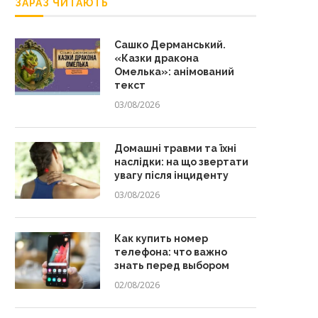
ЗАРАЗ ЧИТАЮТЬ
Сашко Дерманський.
«Казки дракона
Омелька»: анімований
текст
03/08/2026
Домашні травми та їхні
наслідки: на що звертати
увагу після інциденту
03/08/2026
Как купить номер
телефона: что важно
знать перед выбором
02/08/2026