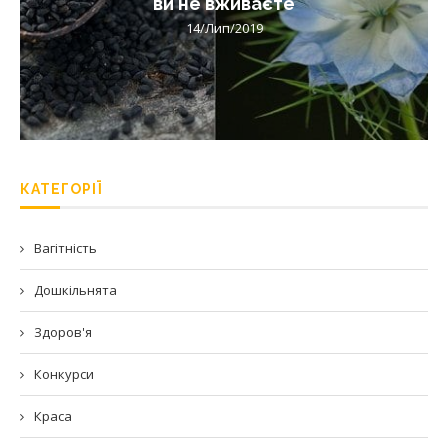
ви не вживаєте
14/Лип/2019
КАТЕГОРІЇ
Вагітність
Дошкільнята
Здоров'я
Конкурси
Краса