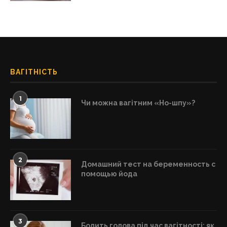
ВАГІТНІСТЬ
1
Чи можна вагітним «Но-шпу»?
2
Домашний тест на беременность с
помощью йода
3
Болить голова під час вагітності: як