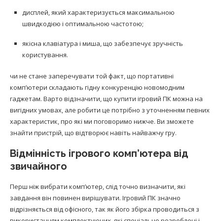
дисплей, який характеризується максимальною
швидкодією і оптимальною частотою;
якісна клавіатура і миша, що забезпечує зручність
користування.
чи не стане заперечувати той факт, що портативні
комп’ютери складають гідну конкуренцію новомодним
гаджетам. Варто відзначити, що купити ігровий ПК можна на
вигідних умовах, але робити це потрібно з уточненням певних
характеристик, про які ми поговоримо нижче. Ви зможете
знайти пристрій, що відтворює навіть найважчу гру.
Відмінність ігрового комп’ютера від
звичайного
Перш ніж вибрати комп’ютер, слід точно визначити, які
завдання він повинен вирішувати. Ігровий ПК значно
відрізняється від офісного, так як його збірка проводиться з
використанням комплектуючих, які спеціально розроблені і