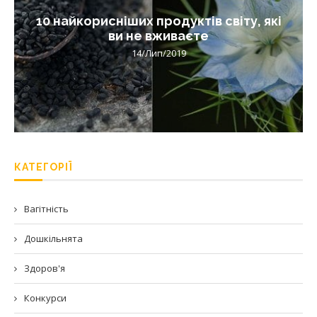
10 найкорисніших продуктів світу, які
ви не вживаєте
14/Лип/2019
КАТЕГОРІЇ
Вагітність
Дошкільнята
Здоров'я
Конкурси