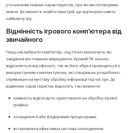
уточненням певних характеристик, про які ми поговоримо
нижче. Ви зможете знайти пристрій, що відтворює навіть
найважчу гру.
Відмінність ігрового комп’ютера від
звичайного
Перш ніж вибрати комп’ютер, слід точно визначити, які
завдання він повинен вирішувати. Ігровий ПК значно
відрізняється від офісного, так як його збірка проводиться з
використанням комплектуючих, які спеціально розроблені і
спрямовані на миттєву обробку інформації під час гри. До
відмінних характеристик відносять такі моменти:
наявність відеокарти, орієнтованої на обробку ігрової
графіки;
оснащення 6-або 8-ядерними процесорами;
встановлена ефективна система охолодження;