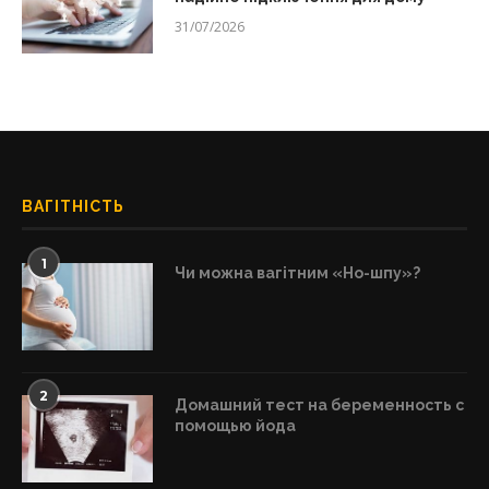
31/07/2026
ВАГІТНІСТЬ
1
Чи можна вагітним «Но-шпу»?
2
Домашний тест на беременность с
помощью йода