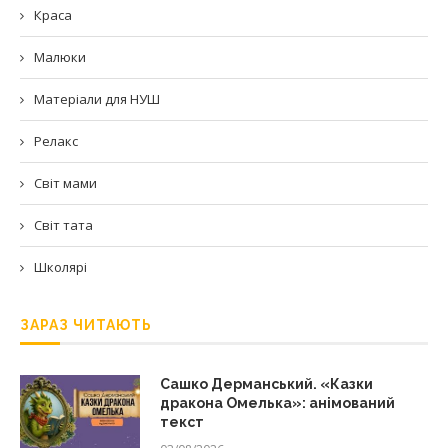
Краса
Малюки
Матеріали для НУШ
Релакс
Світ мами
Світ тата
Школярі
ЗАРАЗ ЧИТАЮТЬ
Сашко Дерманський. «Казки
дракона Омелька»: анімований
текст