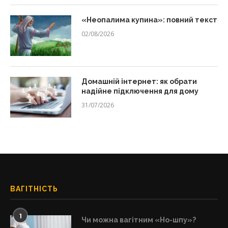
«Неопалима купина»: повний текст
02/08/2026
Домашній інтернет: як обрати
надійне підключення для дому
31/07/2026
ВАГІТНІСТЬ
1
Чи можна вагітним «Но-шпу»?