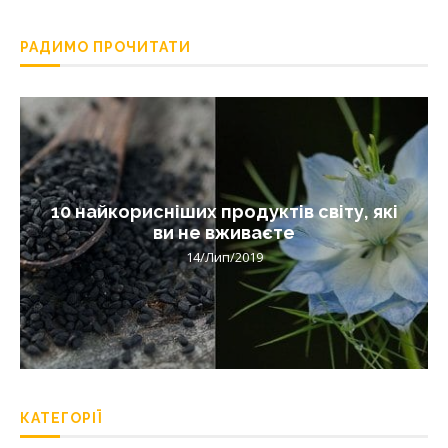
РАДИМО ПРОЧИТАТИ
10 найкорисніших продуктів світу, які
ви не вживаєте
14/Лип/2019
КАТЕГОРІЇ