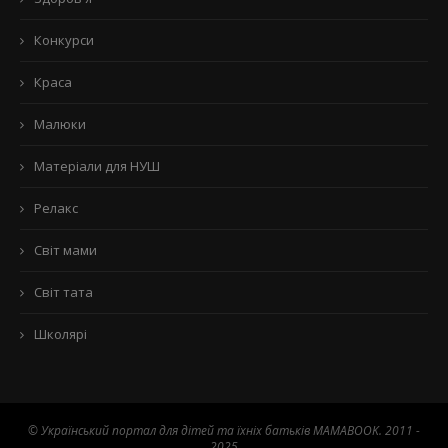
Конкурси
Краса
Малюки
Матеріали для НУШ
Релакс
Світ мами
Світ тата
Школярі
© Український портал для дітей та їхніх батьків MAMABOOK. 2011 -
2025