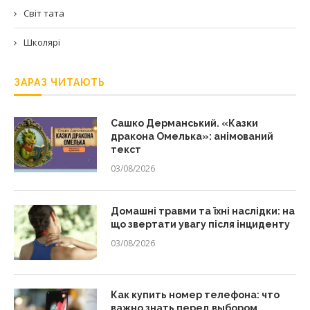
Світ тата
Школярі
ЗАРАЗ ЧИТАЮТЬ
Сашко Дерманський. «Казки
дракона Омелька»: анімований
текст
03/08/2026
Домашні травми та їхні наслідки: на
що звертати увагу після інциденту
03/08/2026
Как купить номер телефона: что
важно знать перед выбором