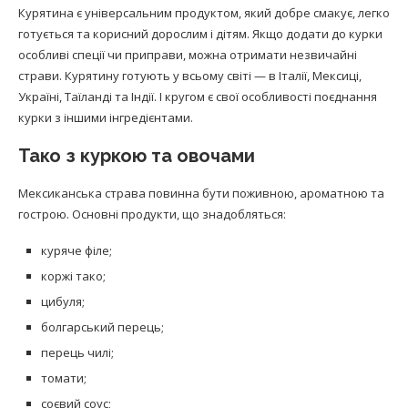
Курятина є універсальним продуктом, який добре смакує, легко
готується та корисний дорослим і дітям. Якщо додати до курки
особливі спеції чи приправи, можна отримати незвичайні
страви. Курятину готують у всьому світі — в Італії, Мексиці,
Україні, Таїланді та Індії. І кругом є свої особливості поєднання
курки з іншими інгредієнтами.
Тако з куркою та овочами
Мексиканська страва повинна бути поживною, ароматною та
гострою. Основні продукти, що знадобляться:
куряче філе;
коржі тако;
цибуля;
болгарський перець;
перець чилі;
томати;
соєвий соус;