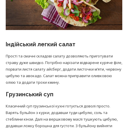
Індійський легкий салат
Прості та смачні складові салату дозволяють приготувати
страву дуже швидко. Потрібно нарізати відварене куряче філе,
порвати листя салату айсберг, додати листочки м’яти, червону
цибулю та авокадо. Салат можна приправити оливковою
олією та додати трохи кмину.
Грузинський суп
Класичний суп грузинської кухні готується доволі просто.
Варять бульйон з курки, додавши туди цибулю, соль та
стеблини кінзи. Далі на вершковому маслі тушкують цибулю,
додавши ложку борошна для густоти. З бульйону вийняти