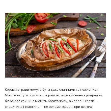
Корисні страви можуть бути дуже смачними та поживними.
М’ясо має бути присутнім в раціоні, оскільки воно є джерелом
білка. Але свинина містить багато жиру, а червоні сорти —
яловичина і телятина — не рекомендовані при деяких