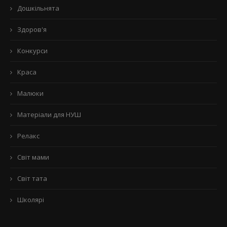
Дошкільнята
Здоров'я
Конкурси
Краса
Малюки
Матеріали для НУШ
Релакс
Світ мами
Світ тата
Школярі