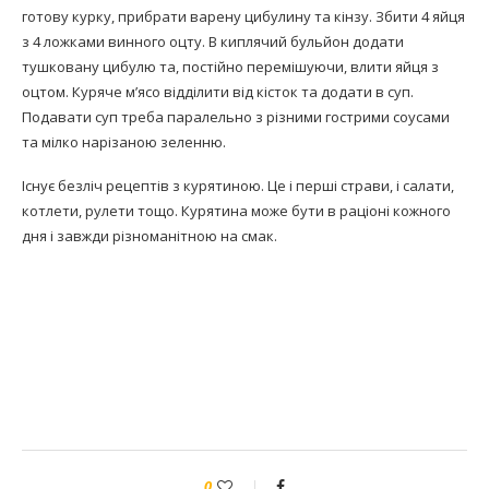
готову курку, прибрати варену цибулину та кінзу. Збити 4 яйця
з 4 ложками винного оцту. В киплячий бульйон додати
тушковану цибулю та, постійно перемішуючи, влити яйця з
оцтом. Куряче м’ясо відділити від кісток та додати в суп.
Подавати суп треба паралельно з різними гострими соусами
та мілко нарізаною зеленню.
Існує безліч рецептів з курятиною. Це і перші страви, і салати,
котлети, рулети тощо. Курятина може бути в раціоні кожного
дня і завжди різноманітною на смак.
0