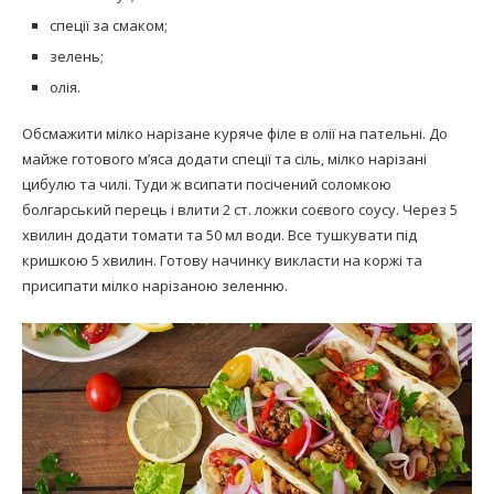
спеції за смаком;
зелень;
олія.
Обсмажити мілко нарізане куряче філе в олії на пательні. До
майже готового м’яса додати спеції та сіль, мілко нарізані
цибулю та чилі. Туди ж всипати посічений соломкою
болгарський перець і влити 2 ст. ложки соєвого соусу. Через 5
хвилин додати томати та 50 мл води. Все тушкувати під
кришкою 5 хвилин. Готову начинку викласти на коржі та
присипати мілко нарізаною зеленню.