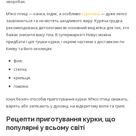
хворобах.
М’ясо птиці — качка, індик, а особливо
курятина
— дуже легко
засвоюються та не містять шкідливого жиру. Куряча грудка
рекомендована дієтологами як основний вид м’яса для тих, хто
бажає знизити масу тіла. В супермаркеті Новус можна
придбати і цілі тушки курки, і окремі частини з доставкою по
Києву та його околицях:
філе;
стегна;
крильця;
гомілки.
Існує безліч способів приготування курки. М’ясо птиці смажать,
варять або запікають у духовці, на відкритому вогні та грилі.
Рецепти приготування курки, що
популярні у всьому світі