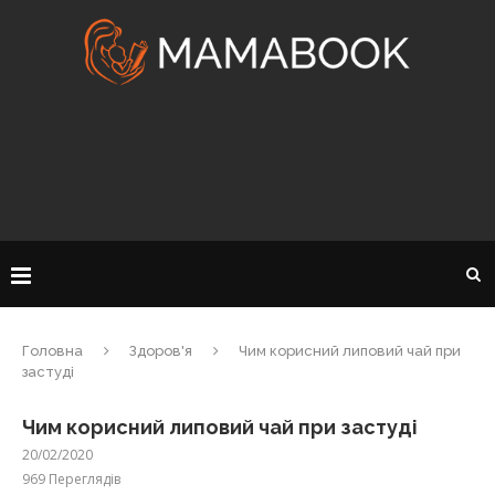
Головна
Здоров'я
Чим корисний липовий чай при
застуді
Чим корисний липовий чай при застуді
20/02/2020
969
Переглядів