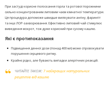
При застуді корисне полоскання горла та ротової порожнини
сильно концентрованим липовим чаєм кімнатної температури.
Ця процедура допоможе швидше вилікувати ангіну, фарингіт
та інші ЛОР-захворювання. Ефективно липовий чай стимулює
виведення мокрот, тож дуже корисний при сухому кашлю.
Які є протипоказання
Підвищення денної дози (понад 400 мл) може спровокувати
порушення серцевого ритму.
Крайнє рідко, але бувають випадки алергічних реакцій.
ЧИТАЙТЕ ТАКОЖ:
7 найкращих натуральних
рецептів від кашлю