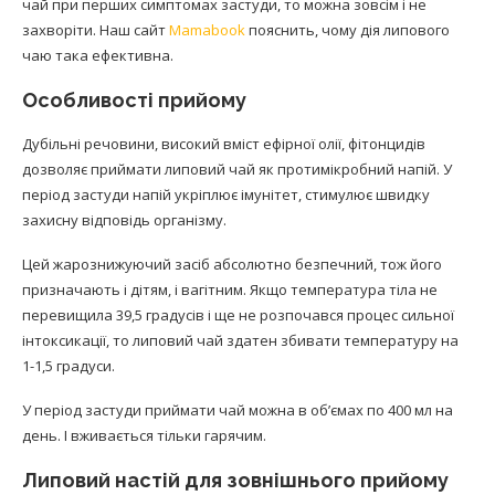
чай при перших симптомах застуди, то можна зовсім і не
захворіти. Наш сайт
Mamabook
пояснить, чому дія липового
чаю така ефективна.
Особливості прийому
Дубільні речовини, високий вміст ефірної олії, фітонцидів
дозволяє приймати липовий чай як протимікробний напій. У
період застуди напій укріплює імунітет, стимулює швидку
захисну відповідь організму.
Цей жарознижуючий засіб абсолютно безпечний, тож його
призначають і дітям, і вагітним. Якщо температура тіла не
перевищила 39,5 градусів і ще не розпочався процес сильної
інтоксикації, то липовий чай здатен збивати температуру на
1-1,5 градуси.
У період застуди приймати чай можна в об’ємах по 400 мл на
день. І вживається тільки гарячим.
Липовий настій для зовнішнього прийому