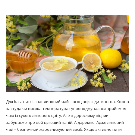
Для багатьох із нас липовий чай – асоціація з дитинства. Кожна
застуда чи висока температура супроводжувалася прийомом
чаю із сухого липового цвіту. Але в дорослому віці ми
забуваємо про цей цілющий напій. А даремно. Адже липовий
чай – безпечний жарознижуючий засіб. Якщо активно пити