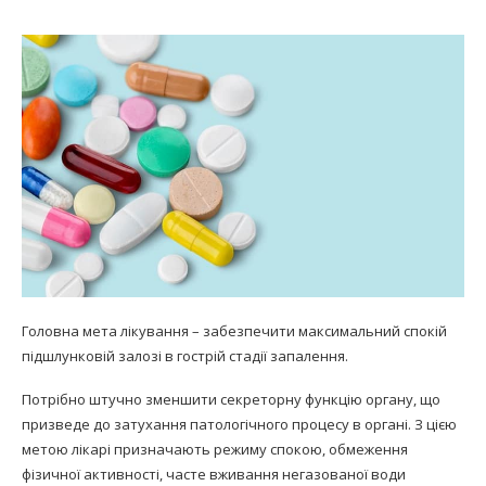
Головна мета лікування – забезпечити максимальний спокій
підшлунковій залозі в гострій стадії запалення.
Потрібно штучно зменшити секреторну функцію органу, що
призведе до затухання патологічного процесу в органі. З цією
метою лікарі призначають режиму спокою, обмеження
фізичної активності, часте вживання негазованої води