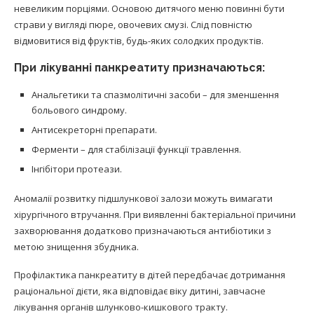
невеликим порціями. Основою дитячого меню повинні бути
страви у вигляді пюре, овочевих смузі. Слід повністю
відмовитися від фруктів, будь-яких солодких продуктів.
При лікуванні панкреатиту призначаються:
Анальгетики та спазмолітичні засоби – для зменшення
больового синдрому.
Антисекреторні препарати.
Ферменти – для стабілізації функції травлення.
Інгібітори протеази.
Аномалії розвитку підшлункової залози можуть вимагати
хірургічного втручання. При виявленні бактеріальної причини
захворювання додатково призначаються антибіотики з
метою знищення збудника.
Профілактика панкреатиту в дітей передбачає дотримання
раціональної дієти, яка відповідає віку дитині, завчасне
лікування органів шлунково-кишкового тракту.