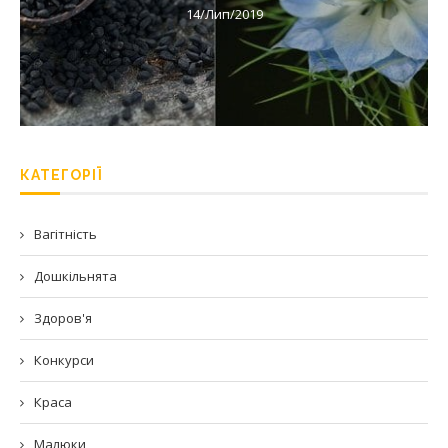
14/Лип/2019
КАТЕГОРІЇ
Вагітність
Дошкільнята
Здоров'я
Конкурси
Краса
Малюки