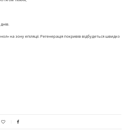
днів.
енол» на зону епіляції. Регенерація покривів відбудеться швидко