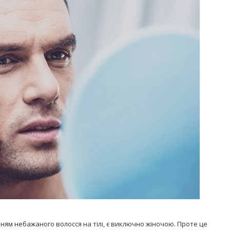
Попробуйте рецепт
симптоми
легендарного супа доктора
 дітей
Моро, который без...
08/Січ/2021
ням небажаного волосся на тілі, є виключно жіночою. Проте це