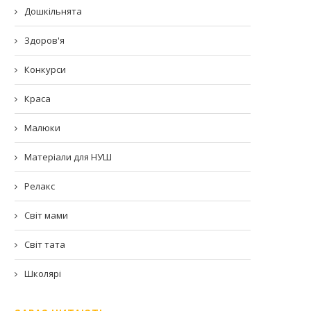
Дошкільнята
Здоров'я
Конкурси
Краса
Малюки
Матеріали для НУШ
Релакс
Світ мами
Світ тата
Школярі