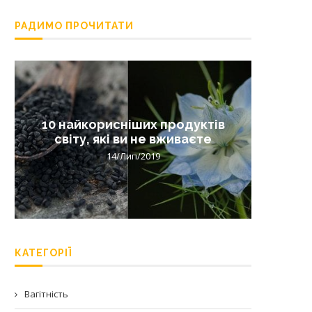
РАДИМО ПРОЧИТАТИ
10 найкорисніших продуктів
Лишай 
світу, які ви не вживаєте
14/Лип/2019
КАТЕГОРІЇ
Вагітність