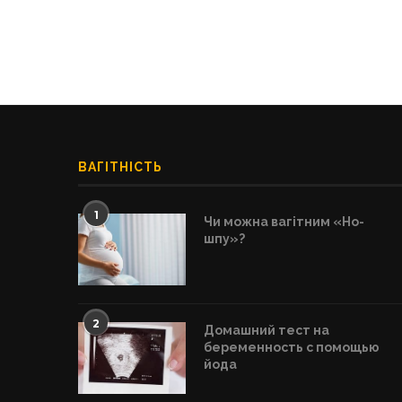
ВАГІТНІСТЬ
1
Чи можна вагітним «Но-
шпу»?
2
Домашний тест на
беременность с помощью
йода