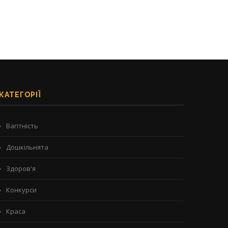
КАТЕГОРІЇ
Вагітність
Дошкільнята
Здоров'я
Конкурси
Краса