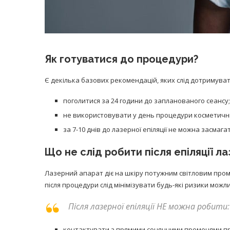
Як готуватися до процедури?
Є декілька базових рекомендацій, яких слід дотримуват
поголитися за 24 години до запланованого сеансу;
не використовувати у день процедури косметичні з
за 7-10 днів до лазерної епіляції не можна засмагат
Що не слід робити після епіляції л
Лазерний апарат діє на шкіру потужним світловим про
після процедури слід мінімізувати будь-які ризики можл
Після лазерної епіляції НЕ можна робити:
контактувати з прямими сонячними променями пр