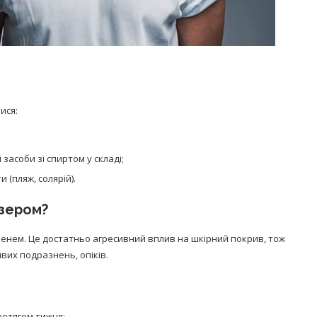
ися:
асоби зі спиртом у складі;
и (пляж, солярій).
азером?
менем. Це достатньо агресивний вплив на шкірний покрив, тож
ивих подразнень, опіків.
отягом тижня;