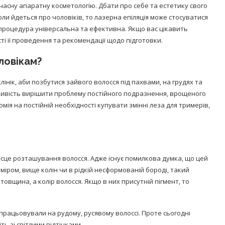
часну апаратну косметологію. Дбати про себе та естетику свого
Коли йдеться про чоловіків, то лазерна епіляція може стосуватися
я процедура універсальна та ефективна. Якщо вас цікавить
сті її проведення та рекомендації щодо підготовки.
ловікам?
інік, аби позбутися зайвого волосся під пахвами, на грудях та
ожливість вирішити проблему постійного подразнення, врощеного
омія на постійній необхідності купувати змінні леза для тримерів,
ісце розташування волосся. Адже існує помилкова думка, що цей
риміром, вище колін чи в рідкій несформованій бороді, такий
товщина, а колір волосся. Якщо в них присутній пігмент, то
спрацьовували на рудому, русявому волоссі. Проте сьогодні
ь зі світлими відтінками.