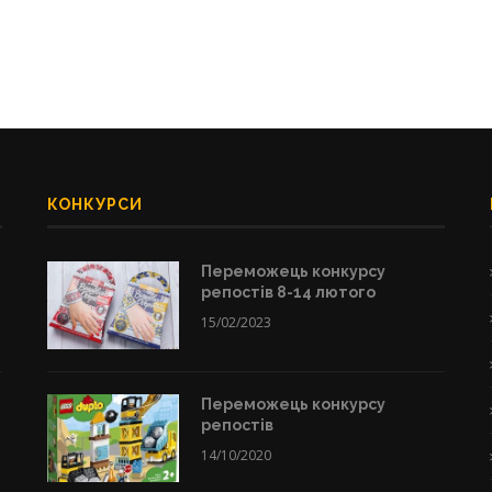
КОНКУРСИ
Переможець конкурсу
репостів 8-14 лютого
15/02/2023
Переможець конкурсу
репостів
14/10/2020