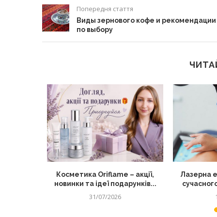
Попередня стаття
Виды зернового кофе и рекомендации
по выбору
ЧИТА
тку для
Косметика Oriflame – акції,
Лазерна е
д по...
новинки та ідеї подарунків...
сучасного
31/07/2026