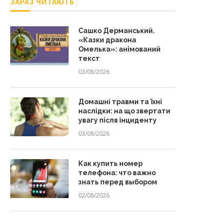
ЗАРАЗ ЧИТАЮТЬ
Сашко Дерманський.
«Казки дракона
Омелька»: анімований
текст
03/08/2026
Домашні травми та їхні
наслідки: на що звертати
увагу після інциденту
03/08/2026
Как купить номер
телефона: что важно
знать перед выбором
02/08/2026