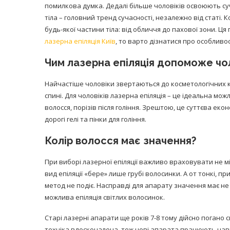
помилкова думка. Дедалі більше чоловіків освоюють су
тіла – головний тренд сучасності, незалежно від статі. 
будь-якої частини тіла: від обличчя до пахової зони. Ц
лазерна епіляція Київ
, то варто дізнатися про особливо
Чим лазерна епіляція допоможе чо
Найчастіше чоловіки звертаються до косметологічних кл
спині. Для чоловіків лазерна епіляція – це ідеальна м
волосся, порізів після гоління. Зрештою, це суттєва екон
дорогі гелі та пінки для гоління.
Колір волосся має значення?
При виборі лазерної епіляції важливо враховувати не м
вид епіляції «бере» лише грубі волосинки. А от тонкі, п
метод не подіє. Насправді для апарату значення має не 
можлива епіляція світлих волосинок.
Старі лазерні апарати ще років 7-8 тому дійсно погано 
техніка вдосконалена, тож нові апарата працюють навіт