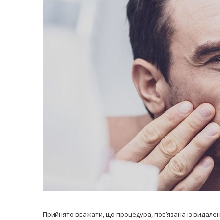
равильно принимать
Лікарі назвали 
льна: никакого кипятка
коронавірусу в
и...
14/Бер/2020
30/Січ/2021
Прийнято вважати, що процедура, пов’язана із видален