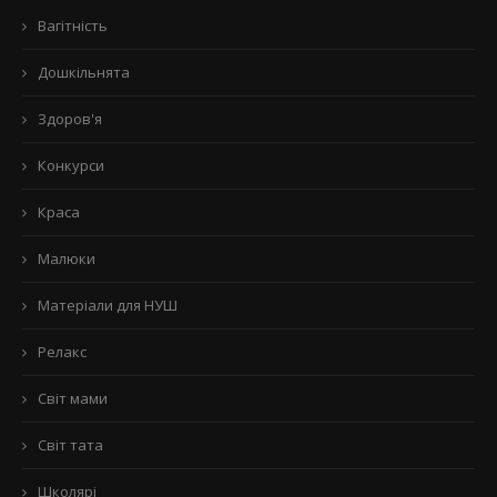
Вагітність
Дошкільнята
Здоров'я
Конкурси
Краса
Малюки
Матеріали для НУШ
Релакс
Світ мами
Світ тата
Школярі