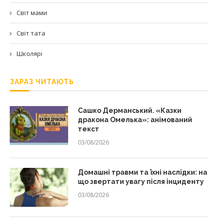
Світ мами
Світ тата
Школярі
ЗАРАЗ ЧИТАЮТЬ
Сашко Дерманський. «Казки
дракона Омелька»: анімований
текст
03/08/2026
Домашні травми та їхні наслідки: на
що звертати увагу після інциденту
03/08/2026