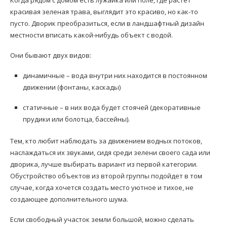
Когда рядом с домом есть лужайка или поле, где растет
красивая зеленая трава, выглядит это красиво, но как-то
пусто. Дворик преобразиться, если в ландшафтный дизайн
местности вписать какой-нибудь объект с водой.
Они бывают двух видов:
динамичные – вода внутри них находится в постоянном
движении (фонтаны, каскады)
статичные – в них вода будет стоячей (декоративные
прудики или болотца, бассейны).
Тем, кто любит наблюдать за движением водных потоков,
наслаждаться их звуками, сидя среди зелени своего сада или
дворика, лучше выбирать вариант из первой категории.
Обустройство объектов из второй группы подойдет в том
случае, когда хочется создать место уютное и тихое, не
создающее дополнительного шума.
Если свободный участок земли большой, можно сделать