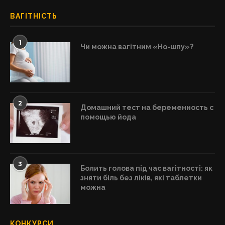
ВАГІТНІСТЬ
1
Чи можна вагітним «Но-шпу»?
2
Домашний тест на беременность с
помощью йода
3
Болить голова під час вагітності: як
зняти біль без ліків, які таблетки
можна
КОНКУРСИ