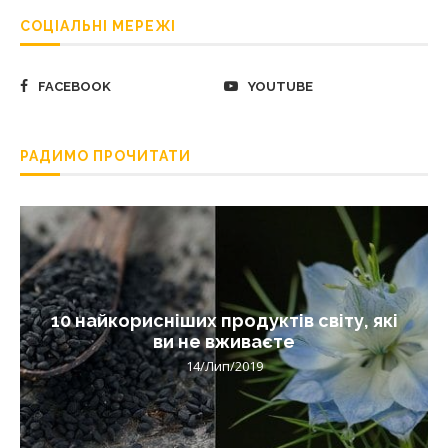
СОЦІАЛЬНІ МЕРЕЖІ
FACEBOOK
YOUTUBE
РАДИМО ПРОЧИТАТИ
10 найкорисніших продуктів світу, які
ви не вживаєте
14/Лип/2019