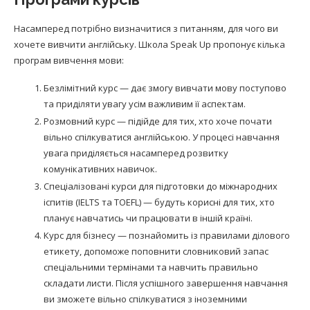
Насамперед потрібно визначитися з питанням, для чого ви
хочете вивчити англійську. Школа Speak Up пропонує кілька
програм вивчення мови:
Безлімітний курс — дає змогу вивчати мову поступово
та приділяти увагу усім важливим її аспектам.
Розмовний курс — підійде для тих, хто хоче почати
вільно спілкуватися англійською. У процесі навчання
увага приділяється насамперед розвитку
комунікативних навичок.
Спеціалізовані курси для підготовки до міжнародних
іспитів (IELTS та TOEFL) — будуть корисні для тих, хто
планує навчатись чи працювати в іншій країні.
Курс для бізнесу — познайомить із правилами ділового
етикету, допоможе поповнити словниковий запас
спеціальними термінами та навчить правильно
складати листи. Після успішного завершення навчання
ви зможете вільно спілкуватися з іноземними