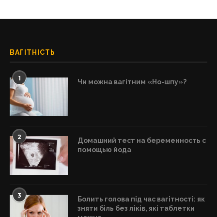
ВАГІТНІСТЬ
1
Чи можна вагітним «Но-шпу»?
2
Домашний тест на беременность с
помощью йода
3
Болить голова під час вагітності: як
зняти біль без ліків, які таблетки