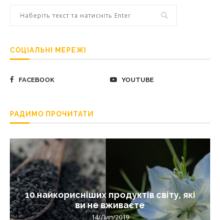
СОЦІАЛЬНІ МЕРЕЖІ
FACEBOOK
YOUTUBE
РАДИМО ПРОЧИТАТИ
10 найкорисніших продуктів світу, які
ви не вживаєте
14/Лип/2019