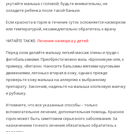
укутайте малыша с головой; будьте внимательны, не
охладите ребенка после такой баньки.
Если краснота в горле в течение суток осложняется насморком
или температурой, незамедлительно обратитесь к врачу
ЧИТАЙТЕ ТАКЖЕ:
Лечение насморка у детей
Перед сном делайте малышу легкий массаж спины и груди с
фитобальзамами. Приобрести можно мазь «Бронхикум» или, к
примеру, «Витаон». Наносите бальзамы мягкими круговыми
движениями, легонько втирая в кожу, однако прежде
проверьте кожу малыша на аллергию к выбранному
препарату. Закончив, наденьте на малыша хлопковую маечку
и рубашку.
И помните, что все указанные способы – только
вспомогательное лечение, дополнительная помощь. Красное
горло может быть симптомом серьезного заболевания. За
назначением точного лечения обязательно обратитесь к
педиатру.