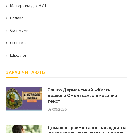
Матеріали для НУШ
Релакс
Світ мами
Світ тата
Школярі
ЗАРАЗ ЧИТАЮТЬ
Сашко Дерманський. «Казки
дракона Омелька»: анімований
текст
03/08/2026
Домашні травми та їхні наслідки: на