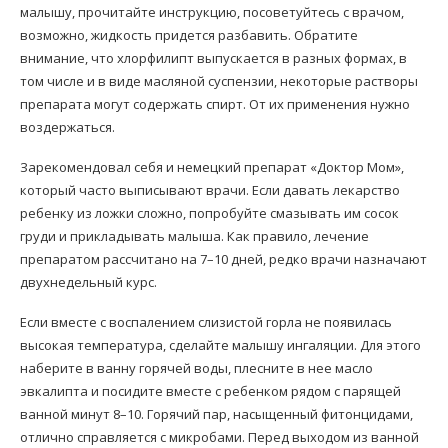
малышу, прочитайте инструкцию, посоветуйтесь с врачом,
возможно, жидкость придется разбавить. Обратите
внимание, что хлорфилипт выпускается в разных формах, в
том числе и в виде масляной суспензии, некоторые растворы
препарата могут содержать спирт. От их применения нужно
воздержаться.
Зарекомендовал себя и немецкий препарат «Доктор Мом»,
который часто выписывают врачи. Если давать лекарство
ребенку из ложки сложно, попробуйте смазывать им сосок
груди и прикладывать малыша. Как правило, лечение
препаратом рассчитано на 7–10 дней, редко врачи назначают
двухнедельный курс.
Если вместе с воспалением слизистой горла не появилась
высокая температура, сделайте малышу ингаляции. Для этого
наберите в ванну горячей воды, плесните в нее масло
эвкалипта и посидите вместе с ребенком рядом с парящей
ванной минут 8–10. Горячий пар, насыщенный фитонцидами,
отлично справляется с микробами. Перед выходом из ванной