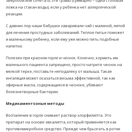
зверобой или сочетать эти травы (суммарно – одна столовая
ложка на стакан воды), если у ребенка нет аллергической
реакции.
С давних пор наши бабушки заваривали чай с малиной, липой
для лечения простудных заболеваний. Теплое питье поможет
и маленькому ребенку, если ему уже можно пить подобные
напитки.
Полезен при красном горле и чеснок. Конечно, кормить им
маленького пациента запрещено, просто натрите чеснок на
мелкой терке, поставьте неподалеку от малыша. Такая
ингаляция может оказаться весьма эффективной, так как
эфирные масла, содержащиеся в чесноке, убивают
болезнетворные бактерии.
Медикаментозные методы
Воспаление в горле снимает раствор хлорфилипта. Это
препарат на основе эвкалипта, который применяется как
противомикробное средство. Прежде чем брызгать в ротик