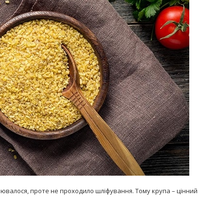
Попробуйте рецепт
симптоми
легендарного супа доктора
 дітей
Моро, который без...
08/Січ/2021
нювалося, проте не проходило шліфування. Тому крупа – цінний