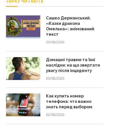
ЗАРАЗ ЧИТАЮТЬ
Сашко Дерманський.
«Казки дракона
Омелька»: анімований
текст
03/08/2026
Домашні травми та їхні
наслідки: на що звертати
увагу після інциденту
03/08/2026
Как купить номер
телефона: что важно
знать перед выбором
02/08/2026