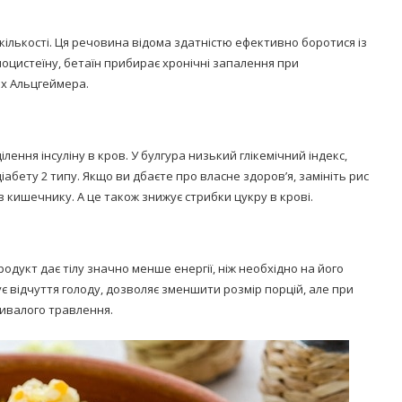
 кількості. Ця речовина відома здатністю ефективно боротися із
оцистеїну, бетаїн прибирає хронічні запалення при
х Альцгеймера.
лення інсуліну в кров. У булгура низький глікемічний індекс,
абету 2 типу. Якщо ви дбаєте про власне здоров’я, замініть рис
в кишечнику. А це також знижує стрибки цукру в крові.
родукт дає тілу значно менше енергії, ніж необхідно на його
є відчуття голоду, дозволяє зменшити розмір порцій, але при
ривалого травлення.