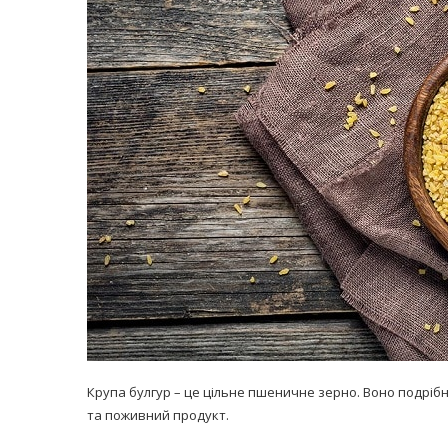
равильно принимать
Лікарі назвали 
льна: никакого кипятка
коронавірусу в
и...
14/Бер/2020
30/Січ/2021
Крупа булгур – це цільне пшеничне зерно. Воно подріб
та поживний продукт.