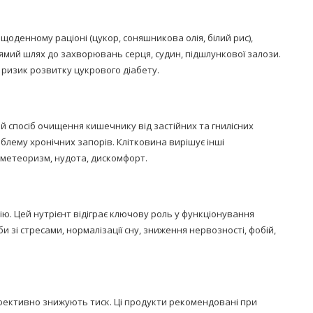
щоденному раціоні (цукор, соняшникова олія, білий рис),
мий шлях до захворювань серця, судин, підшлункової залози.
ризик розвитку цукрового діабету.
й спосіб очищення кишечнику від застійних та гнилісних
блему хронічних запорів. Клітковина вирішує інші
метеоризм, нудота, дискомфорт.
ю. Цей нутрієнт відіграє ключову роль у функціонування
 зі стресами, нормалізації сну, зниження нервозності, фобій,
 ефективно знижують тиск. Ці продукти рекомендовані при