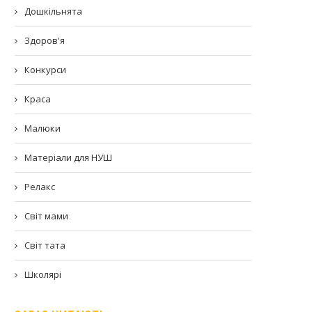
Дошкільнята
Здоров'я
Конкурси
Краса
Малюки
Матеріали для НУШ
Релакс
Світ мами
Світ тата
Школярі