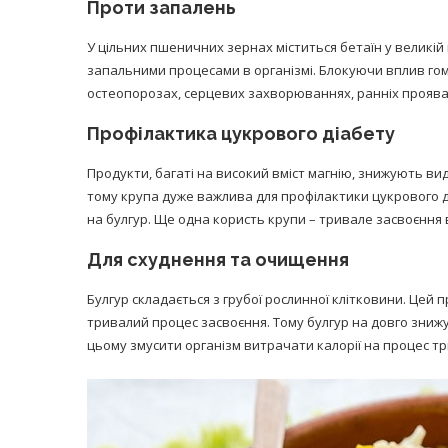
Проти запалень
У цільних пшеничних зернах міститься бетаїн у великій
запальними процесами в організмі. Блокуючи вплив гом
остеопорозах, серцевих захворюваннях, ранніх проява
Профілактика цукрового діабету
Продукти, багаті на високий вміст магнію, знижують виді
тому крупа дуже важлива для профілактики цукрового ді
на булгур. Ще одна користь крупи – тривале засвоєння 
Для схуднення та очищення
Булгур складається з грубої рослинної клітковини. Цей п
тривалий процес засвоєння. Тому булгур на довго знижу
цьому змусити організм витрачати калорії на процес т