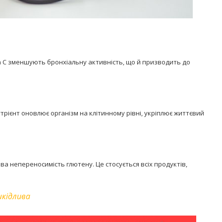
та С зменшують бронхіальну активність, що й призводить до
трієнт оновлює організм на клітинному рівні, укріплює життєвий
а непереносимість глютену. Це стосується всіх продуктів,
шкідлива