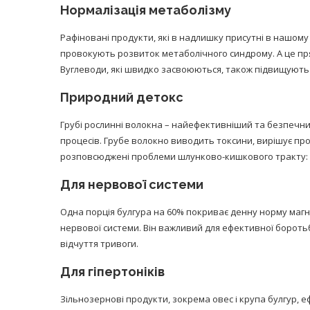
Нормалізація метаболізму
Рафіновані продукти, які в надлишку присутні в нашому 
провокують розвиток метаболічного синдрому. А це пря
Вуглеводи, які швидко засвоюються, також підвищують 
Природний детокс
Грубі рослинні волокна – найефективніший та безпечни
процесів. Грубе волокно виводить токсини, вирішує про
розповсюджені проблеми шлунково-кишкового тракту: 
Для нервової системи
Одна порція булгура на 60% покриває денну норму магні
нервової системи. Він важливий для ефективної боротьби
відчуття тривоги.
Для гіпертоніків
Зільнозернові продукти, зокрема овес і крупа булгур,