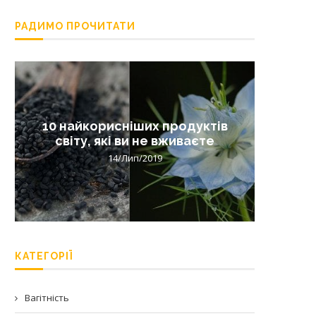
РАДИМО ПРОЧИТАТИ
10 найкорисніших продуктів
Лишай 
світу, які ви не вживаєте
14/Лип/2019
КАТЕГОРІЇ
Вагітність