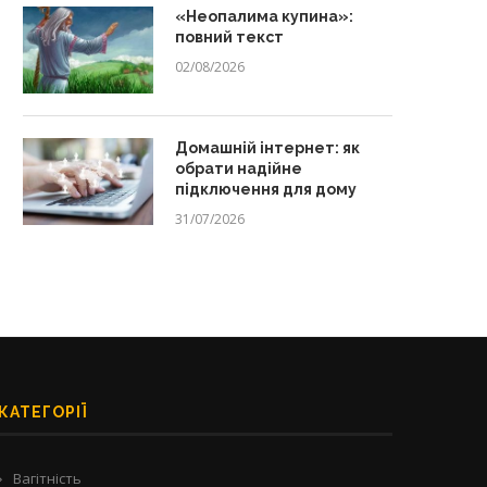
«Неопалима купина»:
повний текст
02/08/2026
Зачем водить ребенка на
Від способу зняти стрес 
профессиональную чистку
залежності: як розвиваєтьс
Домашній інтернет: як
зубов?
06/07/2026
обрати надійне
13/07/2026
підключення для дому
31/07/2026
КАТЕГОРІЇ
Вагітність