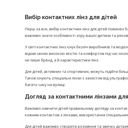
Вибір контактних лінз для дітей
Перш за все, вибір контактних лінз для дітей повинен б
важливо знати особливості зору вашої дитини та реко
У світі контактних лінз існує безліч виробників та моде
равильно принимать
Лікарі назвали 
відомі своєю високою якістю та комфортом під час носі
льна: никакого кипятка
коронавірусу в
и...
не лише бренд, а й характеристики лінз.
14/Бер/2020
30/Січ/2021
Для дітей, активних та спортивних, можуть підійти більш
Також існують спеціальні лінзи з захистом від ультрафі
багато часу на вулиці.
Догляд за контактними лінзами для
Важливо навчити дітей правильному догляду за контак
кожним контактом з лінзами, використання спеціальних 
Для дітей важливо створити розуміння та звичку дотр