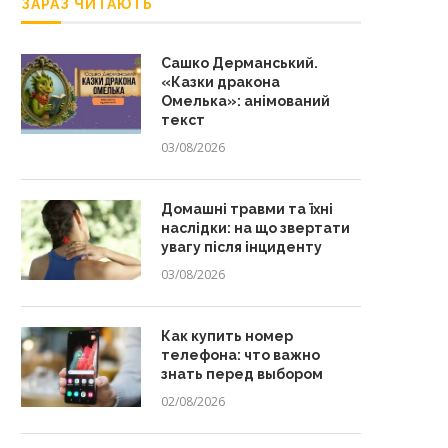
ЗАРАЗ ЧИТАЮТЬ
Сашко Дерманський.
«Казки дракона
Омелька»: анімований
текст
03/08/2026
Домашні травми та їхні
наслідки: на що звертати
увагу після інциденту
03/08/2026
Как купить номер
телефона: что важно
знать перед выбором
02/08/2026