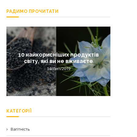
РАДИМО ПРОЧИТАТИ
10 найкорисніших продуктів
Лишай 
світу, які ви не вживаєте
14/Лип/2019
КАТЕГОРІЇ
Вагітність