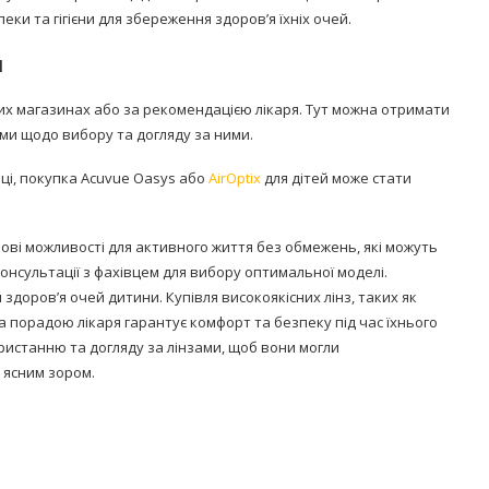
ки та гігієни для збереження здоров’я їхніх очей.
й
их магазинах або за рекомендацією лікаря. Тут можна отримати
цями щодо вибору та догляду за ними.
ці, покупка Acuvue Oasys або
AirOptix
для дітей може стати
ові можливості для активного життя без обмежень, які можуть
консультації з фахівцем для вибору оптимальної моделі.
здоров’я очей дитини. Купівля високоякісних лінз, таких як
за порадою лікаря гарантує комфорт та безпеку під час їхнього
истанню та догляду за лінзами, щоб вони могли
 ясним зором.