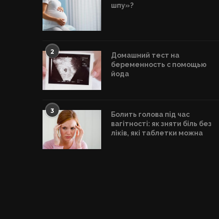
шпу»?
2
Домашний тест на
беременность с помощью
йода
3
Болить голова під час
вагітності: як зняти біль без
ліків, які таблетки можна