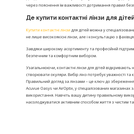
через пояснення їм важливості дотримання правил безпе
Де купити контактні лінзи для діте
Купити контактні лінзи
для дітей можна у спеціалізован
не лише високоякісні лінзи, але і консультацію з фахів
Завдяки широкому асортименту та професійній підтрим
безпечним та комфортним вибором.
Узагальнюючи, контактні лінзи для дітей відкривають н
створювати окуляри. Вибір лінз потребує уважності та 
Правильний догляд за лінзами – це ключ до збереження 
Acuvue Oasys чи AirOptix, у спеціалізованих магазинах 
використання. Навчіть вашу дитину правильному викор
насолоджуватися активним способом життя з чистим та