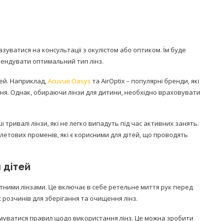
азуватися на консультації з окулістом або оптиком. Їм буде
мендувати оптимальний тип лінз.
лей. Наприклад,
Acuvue Oasys
та AirOptix – популярні бренди, які
Попробуйте рецепт
симптоми
ння. Однак, обираючи лінзи для дитини, необхідно враховувати
легендарного супа доктора
 дітей
Моро, который без...
08/Січ/2021
і тривалі лінзи, які не легко випадуть під час активних занять.
олетових променів, які є корисними для дітей, що проводять
 дітей
тними лінзами. Це включає в себе ретельне миття рук перед
розчинів для зберігання та очищення лінз.
имуватися правил щодо використання лінз. Це можна зробити