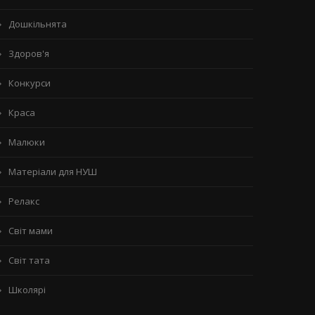
Дошкільнята
Здоров'я
Конкурси
Краса
Малюки
Матеріали для НУШ
Релакс
Світ мами
Світ тата
Школярі