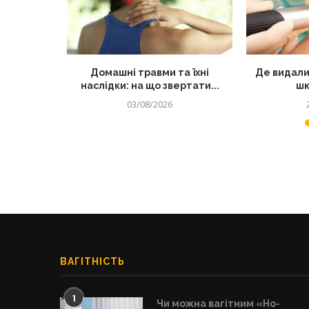
лядом: як
Домашні травми та їхні
Де видали
 від...
наслідки: на що звертати...
шк
03/08/2026
ВАГІТНІСТЬ
1
Чи можна вагітним «Но-