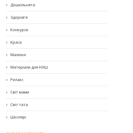
Дошкільнята
Здоров'я
Конкурси
Краса
Малюки
Матеріали для НУШ
Релакс
Світ мами
Світ тата
Школярі