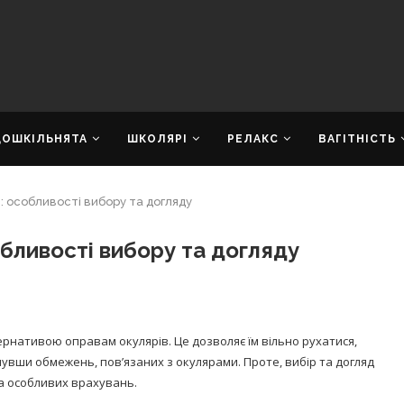
ДОШКІЛЬНЯТА
ШКОЛЯРІ
РЕЛАКС
ВАГІТНІСТЬ
й: особливості вибору та догляду
обливості вибору та догляду
ернативою оправам окулярів. Це дозволяє їм вільно рухатися,
увши обмежень, пов’язаних з окулярами. Проте, вибір та догляд
та особливих врахувань.