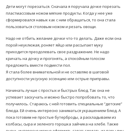
Дети могут порезаться. Сначала я поручала дочке порезать
пластмассовым ножом мягкие продукты. Когда у нее уже
сформировался навык как с ним обращаться, то она стала
пользоваться столовым ножом и резать овощи.
Надо не отбить желание дочки что-то делать. Даже если она
порой неуклюжая, роняет яйцо или рассыпает муку
приходится преодолевать свое раздражение. Не надо
кричать на дочку и прогонять, а спокойным голосом
предложить вместе подмести пол.
Я стала более внимательной и не оставляю в шаговой
доступности уксусную эссенцию или острые приправы.
Начинать лучше с простых и быстрых блюд. Так она не
успевает заскучать и можно быстро попробовать то, что
получилось. Стараюсь с ней готовить специальные “детские”
блюда. Ей очень интересно заниматься украшением блюд. А
пока готовим не простые бутерброды, а раскладываем из
колбасы, сыра и зеленого горошка зайчика на хлебе. Также
очень интересно можно оформить салат: сделать из пары яиц