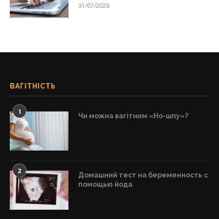
31/07/2026
ВАГІТНІСТЬ
1
Чи можна вагітним «Но-шпу»?
2
Домашний тест на беременность с
помощью йода