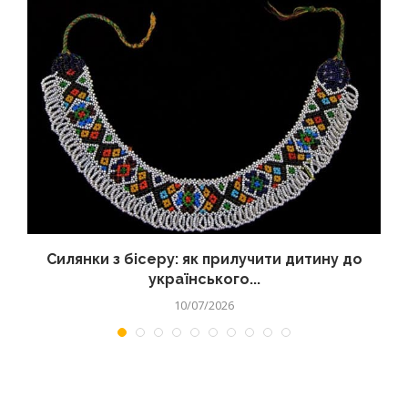
Силянки з бісеру: як прилучити дитину до
українського...
10/07/2026