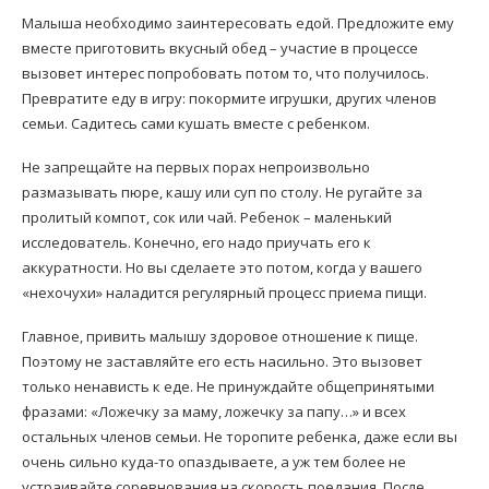
Малыша необходимо заинтересовать едой. Предложите ему
вместе приготовить вкусный обед – участие в процессе
вызовет интерес попробовать потом то, что получилось.
Превратите еду в игру: покормите игрушки, других членов
семьи. Садитесь сами кушать вместе с ребенком.
Не запрещайте на первых порах непроизвольно
размазывать пюре, кашу или суп по столу. Не ругайте за
пролитый компот, сок или чай. Ребенок – маленький
исследователь. Конечно, его надо приучать его к
аккуратности. Но вы сделаете это потом, когда у вашего
«нехочухи» наладится регулярный процесс приема пищи.
Главное, привить малышу здоровое отношение к пище.
Поэтому не заставляйте его есть насильно. Это вызовет
только ненависть к еде. Не принуждайте общепринятыми
фразами: «Ложечку за маму, ложечку за папу…» и всех
остальных членов семьи. Не торопите ребенка, даже если вы
очень сильно куда-то опаздываете, а уж тем более не
устраивайте соревнования на скорость поедания. После