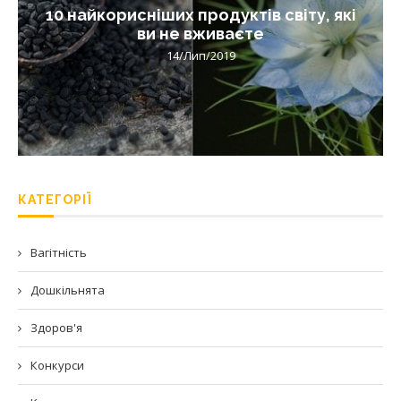
10 найкорисніших продуктів світу, які
ви не вживаєте
14/Лип/2019
КАТЕГОРІЇ
Вагітність
Дошкільнята
Здоров'я
Конкурси