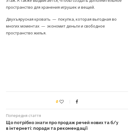
этаж. А также выдвигается, чтобы создать дополнительное
пространство для хранения игрушек и вещей.
Двухъярусная кровать — покупка, которая выгодная во
многих моментах — экономит деньги и свободное
пространство жилья.
0
Попередня стаття
Що потрібно знати про продаж речей нових та б/у
в інтернеті: поради та рекомендації