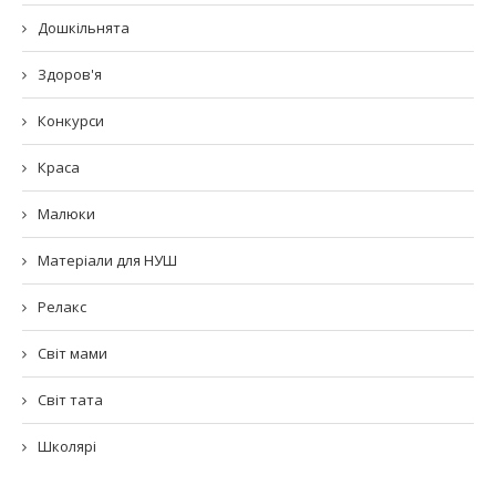
Дошкільнята
Здоров'я
Конкурси
Краса
Малюки
Матеріали для НУШ
Релакс
Світ мами
Світ тата
Школярі