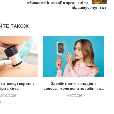
вбиває всі інфекції в організмі та
підвищує імунітет
ЙТЕ ТАКОЖ
ти новоутворення
Засоби проти випадіння
іри в Києві
волосся: коли вони потрібні та...
29/07/2026
14/07/2026