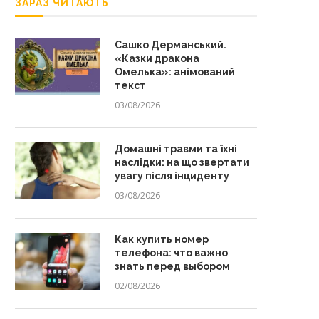
ЗАРАЗ ЧИТАЮТЬ
Сашко Дерманський.
«Казки дракона
Омелька»: анімований
текст
03/08/2026
Домашні травми та їхні
наслідки: на що звертати
увагу після інциденту
03/08/2026
Как купить номер
телефона: что важно
знать перед выбором
02/08/2026