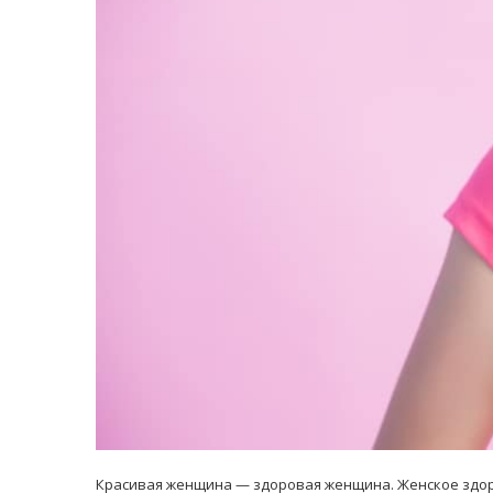
равильно принимать
Лікарі назвали 
льна: никакого кипятка
коронавірусу в
и...
14/Бер/2020
30/Січ/2021
Красивая женщина — здоровая женщина. Женское здоро