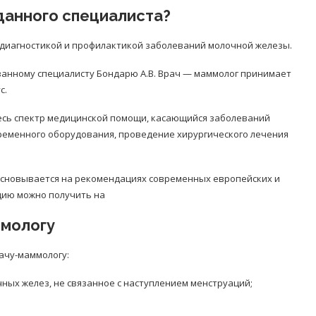
 данного специалиста?
 диагностикой и профилактикой заболеваний молочной железы.
ванному специалисту Бондарю А.В. Врач — маммолог принимает
с.
сь спектр медицинской помощи, касающийся заболеваний
ременного оборудования, проведение хирургического лечения
основывается на рекомендациях современных европейских и
цию можно получить на
ммологу
ачу-маммологу:
ных желез, не связанное с наступлением менструаций;