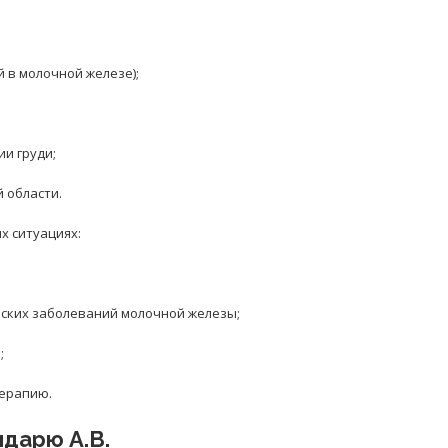
 в молочной железе);
и груди;
 области.
х ситуациях:
еских заболеваний молочной железы;
;
терапию.
дарю А.В.