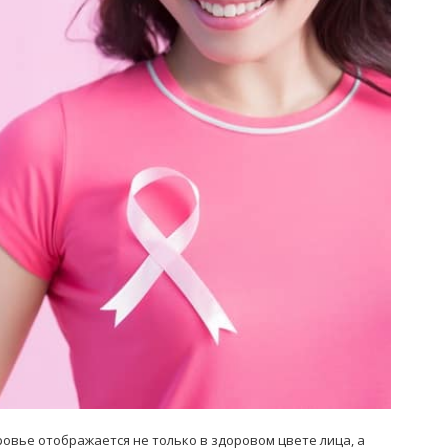
Попробуйте рецепт
симптоми
легендарного супа доктора
 дітей
Моро, который без...
08/Січ/2021
вье отображается не только в здоровом цвете лица, а