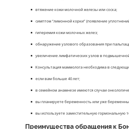
втяжение кожи молочной железы или соска;
симптом “лимонной корки” (появление уплотнений
гиперемия кожи молочных желез;
обнаружение узлового образования при пальпаци
увеличение лимфатических узлов в подмышечной
Консультация маммолога необходима в следующи
если вам больше 40 лет;
в семейном анамнезе имеются случаи онкологич
вы планируете беременность или уже беременны
вы используете заместительную гормональную 
Преимущества обращения к Бон