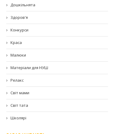
Дошкільнята
Здоров'я
Конкурси
Краса
Малюки
Матеріали для НУШ
Релакс
Світ мами
Світ тата
Школярі