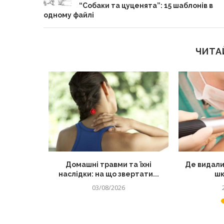
“Собаки та цуценята”: 15 шаблонів в
одному файлі
ЧИТА
лядом: як
Домашні травми та їхні
Де видали
 від...
наслідки: на що звертати...
шк
03/08/2026