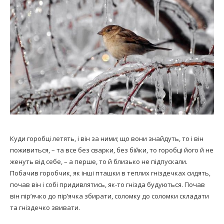
Куди горобці летять, і він за ними; що вони знайдуть, то і він
поживиться, – та все без сварки, без бійки, то горобці його й не
женуть від себе, – а перше, то й близько не підпускали.
Побачив горобчик, як інші пташки в теплих гніздечках сидять,
почав він і собі придивлятись, як-то гнізда будуються. Почав
він пір’ячко до пір’ячка збирати, соломку до соломки складати
та гніздечко звивати.