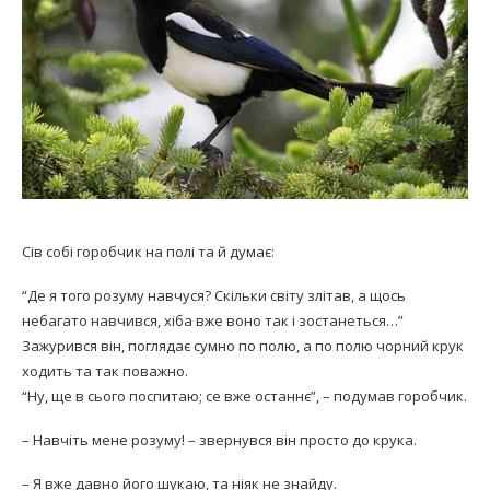
Сів собі горобчик на полі та й думає:
“Де я того розуму навчуся? Скільки світу злітав, а щось
небагато навчився, хіба вже воно так і зостанеться…”
Зажурився він, поглядає сумно по полю, а по полю чорний крук
ходить та так поважно.
“Ну, ще в сього поспитаю; се вже останнє”, – подумав горобчик.
– Навчіть мене розуму! – звернувся він просто до крука.
– Я вже давно його шукаю, та ніяк не знайду.