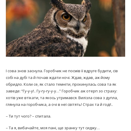
І сова знов заснула. Горобчик не посмів її вдруге будити, сів
собі на дубі та й почав ждати ночі. Ждав, ждав, аж йому
обридло. Коли се, як стало темніти, прокинулась сова та як
заведе: “Гу-у-у!.. Гу-гу-гу-у-у…” Горобчик аж отерп зо страху:
хотів уже втікати, та якось утримався. Вилізла сова з дупла,
глянула на горобчика, а очі в неї світять! Страх та й годі!..
– Ти тут чого? – спитала.
– Та я, вибачайте, моя пані, ще зранку тут сиджу…