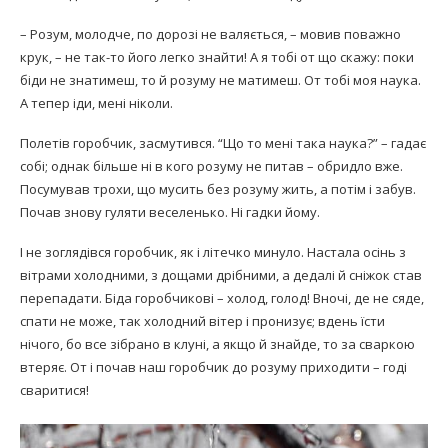
– Розум, молодче, по дорозі не валяється, – мовив поважно
крук, – не так-то його легко знайти! А я тобі от що скажу: поки
біди не знатимеш, то й розуму не матимеш. От тобі моя наука.
А тепер іди, мені ніколи.
Полетів горобчик, засмутився. “Що то мені така наука?” – гадає
собі; однак більше ні в кого розуму не питав – обридло вже.
Посумував трохи, що мусить без розуму жить, а потім і забув.
Почав знову гуляти веселенько. Ні гадки йому.
І не зоглядівся горобчик, як і літечко минуло. Настала осінь з
вітрами холодними, з дощами дрібними, а дедалі й сніжок став
перепадати. Біда горобчикові – холод, голод! Вночі, де не сяде,
спати не може, так холодний вітер і пронизує; вдень їсти
нічого, бо все зібрано в клуні, а якщо й знайде, то за сваркою
втеряє. От і почав наш горобчик до розуму приходити – годі
сваритися!