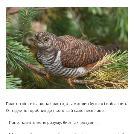
Полетів він геть, аж на болото, а там ходив бузько і жаб ловив.
От підлетів горобчик до-нього та й каже несміливо:
– Пане, навчіть мене розуму. Ви ж такі розумні…