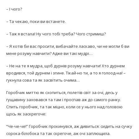
– І чого?
– Та чекаю, поки ви встанете.
– Таж я встала! Ну чого тобі треба? Чого стримиш?
– Я хотів би вас просити, вибачайте ласкаво, чи не могли б ви
мене розуму навчити? Адже ви такі мудрі…
– Не на те я мудра, щоб дурнів розуму навчати! Хто дурнем
вродився, той дурнем і згине. Тікай-но ти, а то я голоод-на! –
гукнула сова та як засвітить очима…
Горобчик миттю як схопиться, полетів світ за очі, десь у
гущавину заховався та там і проспав аж до самого ранку.
Спить горобчик, та так міцно, коли се у нього над головою
щось як заскрегоче:
“Че-че-че!” Горобчик прокинувся, аж дивиться: сидить на сучку
сорока-білобока та так скрегоче, аж очі заплющила.