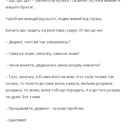
– Що, що, що? – заклекотів бузько.- Тікай-но ти, поки живий! Я
вашого брата!..
Горобчик мерщій від нього, ледве живий від страху.
Бачить він: сидить на ріллі ґава і сумує. От він до неї:
– Дядино, чого ви так зажурились?
– Сама не знаю, синочку, сама не знаю!
– Чи не можете, дядиночко, мене розуму навчити?
– Та ні, синочку, я й сама його не маю. А от коли ти вже так
хочеш, то полети до сови: вона, кажуть, вельми розумна-
розумна, то, може, вона тобі що порадить. А я до того розуму
не дуже. Бог з ним!
– Прощавайте, дядино! – сказав горобчик.
– Щасливо!