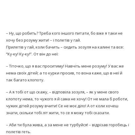
– Ну, що робить? Треба кого іншого питати, бо вже я таки не
хочу без розуму жити! – і полетів у гай.
Прилетів у гай, коли бачить – сидить зозуля на калині та все:
“Ку-ку! Ку-ку!”. От він до неї:
– Тіточко, що я вас проситиму! Навчіть мене розуму! У вас же
нема своїх дітей; а то курки просив, то вона каже, що в неї й
так багато клопоту.
– А я тобі от що скажу, – відповіла зозуля, – як у мене свого
клопоту нема, то чужого я й сама не хочу! От не мала б роботи,
чужих дітей розуму вчити! Се не моє діло! А от коли хочеш
знати, скільки тобі літ жити, то се я можу тобі сказати.
– Аби ти була жива, а за мене не турбуйся! – відрізав горобець і
полетів геть.