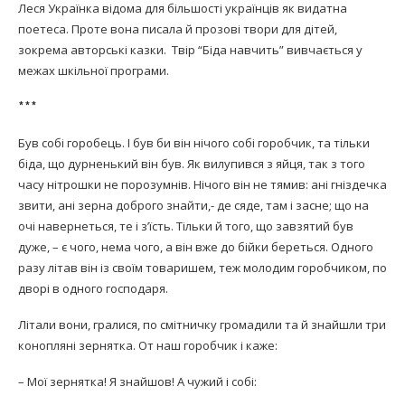
Леся Українка відома для більшості українців як видатна
поетеса. Проте вона писала й прозові твори для дітей,
зокрема авторські казки. Твір “Біда навчить” вивчається у
межах шкільної програми.
***
Був собі горобець. І був би він нічого собі горобчик, та тільки
біда, що дурненький він був. Як вилупився з яйця, так з того
часу нітрошки не порозумнів. Нічого він не тямив: ані гніздечка
звити, ані зерна доброго знайти,- де сяде, там і засне; що на
очі навернеться, те і з’їсть. Тільки й того, що завзятий був
дуже, – є чого, нема чого, а він вже до бійки береться. Одного
разу літав він із своїм товаришем, теж молодим горобчиком, по
дворі в одного господаря.
Літали вони, гралися, по смітничку громадили та й знайшли три
конопляні зернятка. От наш горобчик і каже:
– Мої зернятка! Я знайшов! А чужий і собі: