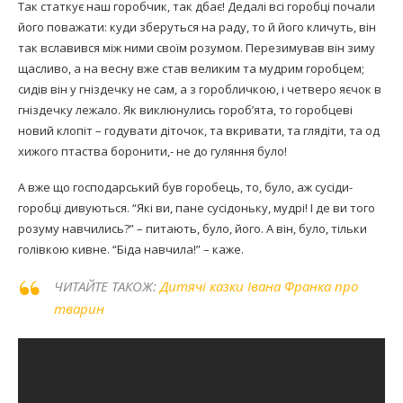
Так статкує наш горобчик, так дбає! Дедалі всі горобці почали
його поважати: куди зберуться на раду, то й його кличуть, він
так вславився між ними своїм розумом. Перезимував він зиму
щасливо, а на весну вже став великим та мудрим горобцем;
сидів він у гніздечку не сам, а з горобличкою, і четверо яєчок в
гніздечку лежало. Як виклюнулись гороб’ята, то горобцеві
новий клопіт – годувати діточок, та вкривати, та глядіти, та од
хижого птаства боронити,- не до гуляння було!
А вже що господарський був горобець, то, було, аж сусіди-
горобці дивуються. “Які ви, пане сусідоньку, мудрі! І де ви того
розуму навчились?” – питають, було, його. А він, було, тільки
голівкою кивне. “Біда навчила!” – каже.
ЧИТАЙТЕ ТАКОЖ:
Дитячі казки Івана Франка про
тварин