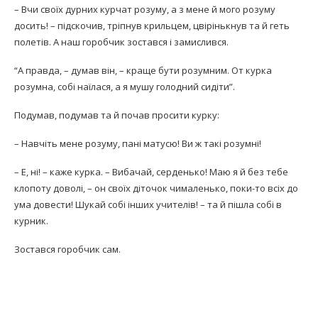
– Вчи своїх дурних курчат розуму, а з мене й мого розуму
досить! – підскочив, тріпнув крильцем, цвірінькнув та й геть
полетів. А наш горобчик зостався і замислився.
“А правда, – думав він, – краще бути розумним. От курка
розумна, собі наїлася, а я мушу голодний сидіти”.
Подумав, подумав та й почав просити курку:
– Навчіть мене розуму, пані матусю! Ви ж такі розумні!
– Е, ні! – каже курка. – Вибачай, серденько! Маю я й без тебе
клопоту доволі, – он своїх діточок чималенько, поки-то всіх до
ума довести! Шукай собі інших учителів! – та й пішла собі в
курник.
Зостався горобчик сам.