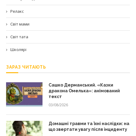
Релакс
Світ мами
Світ тата
Школярі
ЗАРАЗ ЧИТАЮТЬ
Сашко Дерманський. «Казки
дракона Омелька»: анімований
текст
03/08/2026
Домашні травми та їхні наслідки: на
що звертати увагу після інциденту