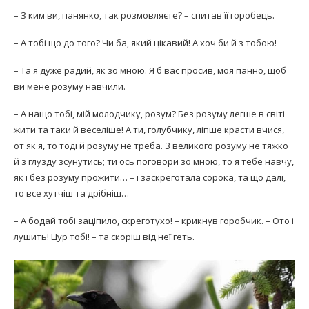
– З ким ви, панянко, так розмовляєте? – спитав її горобець.
– А тобі що до того? Чи ба, який цікавий! А хоч би й з тобою!
– Та я дуже радий, як зо мною. Я б вас просив, моя панно, щоб
ви мене розуму навчили.
– А нащо тобі, мій молодчику, розум? Без розуму легше в світі
жити та таки й веселіше! А ти, голубчику, ліпше красти вчися,
от як я, то тоді й розуму не треба. З великого розуму не тяжко
й з глузду зсунутись; ти ось поговори зо мною, то я тебе навчу,
як і без розуму прожити… – і заскреготала сорока, та що далі,
то все хутчіш та дрібніш…
– А бодай тобі заціпило, скреготухо! – крикнув горобчик. – Ото і
лушить! Цур тобі! – та скоріш від неї геть.