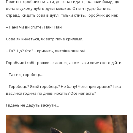
Полетів горобчик питати, де сова сидить; сказали йому, що
вона в сухому дубі в дуплі мешкає. От він туди,- бачить:
справді, сидить сова в дуплі, тільки спить. Горобчик до неї:
– Пані! Чи ви спите? Пані! Пані!
Сова як кинеться, як затріпоче крилами.
– Га? Що? Хто? – кричить, витріщивши очі.
Горобчик і собі трошки злякався, а все-таки хоче свого дійти.
– Та се я, горобець…
– Горобець? Який горобець? Не бачу! Чого притирився? І яка
вас лиха година по дневі носить? Осе напасть?
І вдень не дадуть заснути…