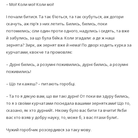
– Мої! Коли мої! Коли мої!
І почали битися. Та так б’ються, та так скубуться, аж догори
скачуть, аж пір’я з них летить. Бились, бились, поки
потомились; сіли один проти одного, надулись і сидять, та вже
й забулись, за що була бійка. Коли згадали: а де ж наші
зернята? Зирк, аж зернят вже й нема! По дворі ходить курка за
курчатами, квокче та промовляє:
– Дурні бились, а розумні поживились, дурні бились, а розумні
поживились!
– Що ти кажеш? – питають горобці.
– Та то я дякую вам, що ви такі дурні! От поки ви здуру бились,
то я з своїми курчатами поснідала вашими зернятками! Що то,
сказано, як хто дурний!.. Нікому було вас бити та вчити! Якби
вас хто взяв у добру науку, то, може б, з вас птахи були!..
Чужий горобчик розсердився за таку мову.