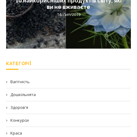
10 найкорисніших продуктів світу, які
ви не вживаєте
14/Лип/2019
КАТЕГОРІЇ
Вагітність
Дошкільнята
Здоров'я
Конкурси
Краса