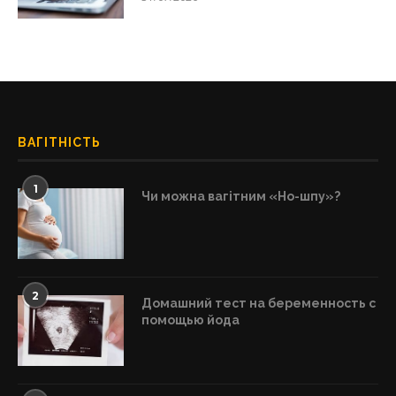
ВАГІТНІСТЬ
1
Чи можна вагітним «Но-шпу»?
2
Домашний тест на беременность с
помощью йода