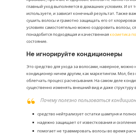
главный уход выполняется в домашних условиях. И от т
используете, и зависит конечный результат. Также в
сушить волосы и грамотно защищать его от хлорирова
условиях самостоятельно можно оздоровить волосы, с
понадобится подходящая и качественная
косметика по
состояние.
Не игнорируйте кондиционеры
Это средство для ухода за волосами, наверное, можн
кондиционер ничем другим, как маркетингом. Мол, без 
облегчать процесс расчесывания. На самом деле конд
существенно изменять внешний вид и даже структуру в
Почему полезно пользоваться кондицио
средство нейтрализует остатки шампуня и полнос
надежно защищает от известкования и скопления
помогает не травмировать волосы во время расч