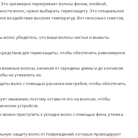
Это чрезмерно перегревает волосы феном, плойкой,
чности волос, нужно выбирать термозащиту. Это специальное
ное воздействие высоких температур. Вот несколько советов,
ы волос убедитесь, что ваши волосы чистые и вымыты
 средством для термозащиты, чтобы обеспечить равномерное
 влажные волосы, начиная от середины длины и до кончиков.
обы не утяжелить их.
иты волос с помощью расчески или гребня, чтобы обеспечить
ет смывания, поэтому оставьте его на волосах, чтобы
ических устройств.
с можно приступить к укладке волос с помощью фена, утюжка
ельную защиту волос от повреждений, которые провоцируют