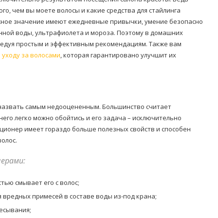
ого, чем вы моете волосы и какие средства для стайлинга
ажное значение имеют ежедневные привычки, умение безопасно
нной воды, ультрафиолета и мороза. Поэтому в домашних
ледуя простым и эффективным рекомендациям. Также вам
 уходу за волосами
, которая гарантировано улучшит их
о назвать самым недооцененным. Большинство считает
него легко можно обойтись и его задача – исключительно
иционер имеет гораздо больше полезных свойств и способен
олос.
нерами:
тью смывает его с волос;
 вредных примесей в составе воды из-под крана;
есывания;