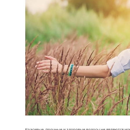
равильно принимать
Лікарі назвали 
льна: никакого кипятка
коронавірусу в
и...
14/Бер/2020
30/Січ/2021
Красивые, прочные и здоровые волосы не являются ис