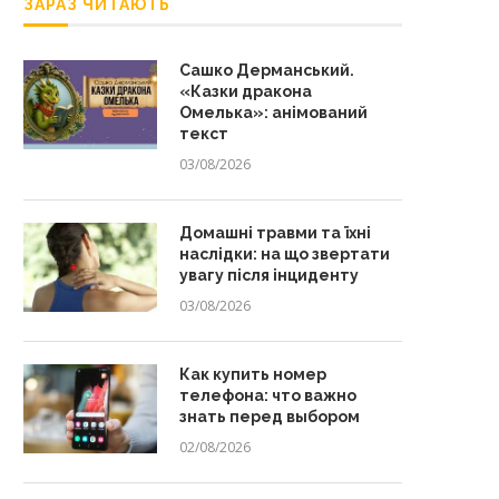
ЗАРАЗ ЧИТАЮТЬ
Сашко Дерманський.
«Казки дракона
Омелька»: анімований
текст
03/08/2026
Домашні травми та їхні
наслідки: на що звертати
увагу після інциденту
03/08/2026
Как купить номер
телефона: что важно
знать перед выбором
02/08/2026