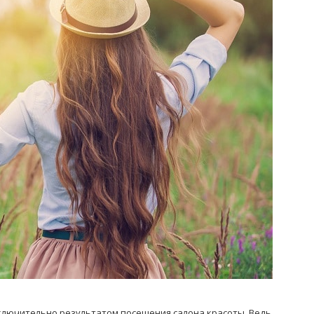
Попробуйте рецепт
симптоми
легендарного супа доктора
 дітей
Моро, который без...
08/Січ/2021
ключительно результатом посещения салона красоты. Ведь