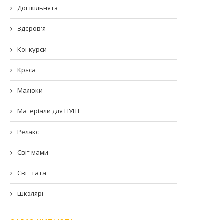
Дошкільнята
Здоров'я
Конкурси
Краса
Малюки
Матеріали для НУШ
Релакс
Світ мами
Світ тата
Школярі