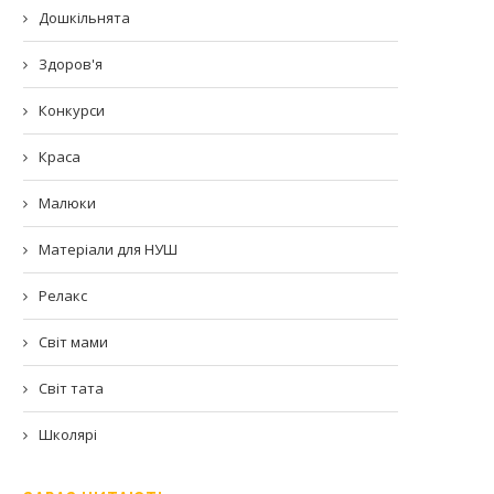
Дошкільнята
Здоров'я
Конкурси
Краса
Малюки
Матеріали для НУШ
Релакс
Світ мами
Світ тата
Школярі