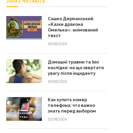
ЗАРАЗ ЧИТАЮТЬ
Сашко Дерманський.
«Казки дракона
Омелька»: анімований
текст
03/08/2026
Домашні травми та їхні
наслідки: на що звертати
увагу після інциденту
03/08/2026
Как купить номер
телефона: что важно
знать перед выбором
02/08/2026