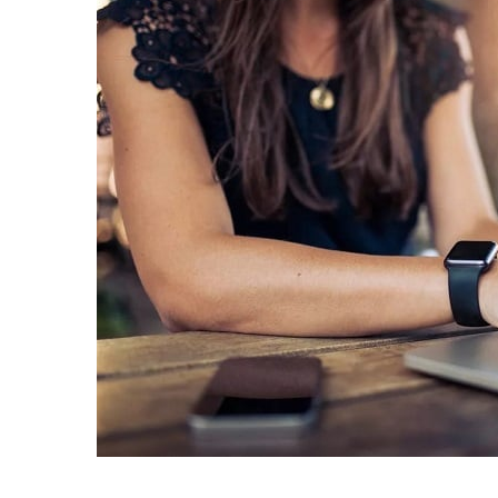
равильно принимать
Лікарі назвали 
льна: никакого кипятка
коронавірусу в
и...
14/Бер/2020
30/Січ/2021