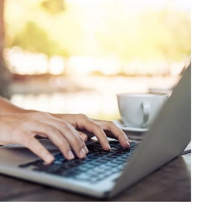
Попробуйте рецепт
симптоми
легендарного супа доктора
 дітей
Моро, который без...
08/Січ/2021