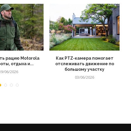
ть рацию Motorola
Как PTZ-камера помогает
оты, отдыха и...
отслеживать движение по
большому участку
19/06/2026
03/06/2026