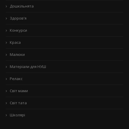
Дошкільнята
Здоров'я
Конкурси
Краса
Малюки
Матеріали для НУШ
Релакс
Світ мами
Світ тата
Школярі