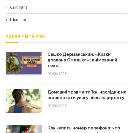
Світ тата
Школярі
ЗАРАЗ ЧИТАЮТЬ
Сашко Дерманський. «Казки
дракона Омелька»: анімований
текст
03/08/2026
Домашні травми та їхні наслідки: на
що звертати увагу після інциденту
03/08/2026
Как купить номер телефона: что