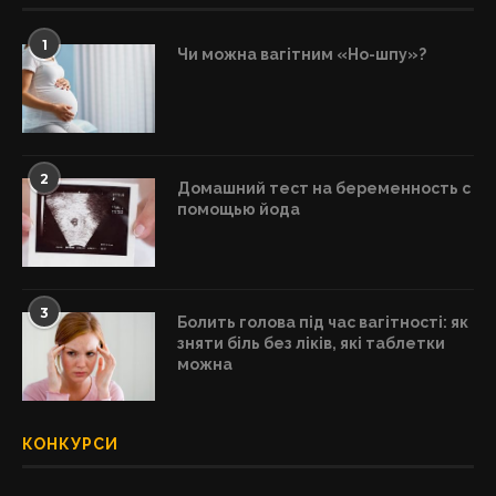
1
Чи можна вагітним «Но-шпу»?
2
Домашний тест на беременность с
помощью йода
3
Болить голова під час вагітності: як
зняти біль без ліків, які таблетки
можна
КОНКУРСИ