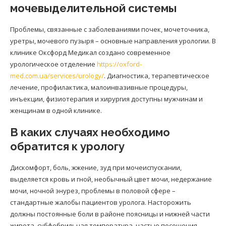
мочевыделительной системы
Проблемы, связанные с заболеваниями почек, мочеточника,
уретры, мочевого пузыря – основные направления урологии. В
клинике Оксфорд Медикал создано современное
урологическое отделение
https://oxford-
med.com.ua/services/urology/
. Диагностика, терапевтическое
лечение, профилактика, малоинвазивные процедуры,
инъекции, физиотерапия и хирургия доступны мужчинам и
женщинам в одной клинике.
В каких случаях необходимо
обратится к урологу
Дискомфорт, боль, жжение, зуд при мочеиспускании,
выделяется кровь и гной, необычный цвет мочи, недержание
мочи, ночной энурез, проблемы в половой сфере –
стандартные жалобы пациентов уролога. Насторожить
должны постоянные боли в районе поясницы и нижней части
живота, субфебрильная температура, частые посещения