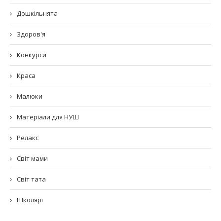
Дошкільнята
Здоров'я
Конкурси
Краса
Малюки
Матеріали для НУШ
Релакс
Світ мами
Світ тата
Школярі