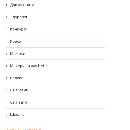
Дошкільнята
Здоров'я
Конкурси
Краса
Малюки
Матеріали для НУШ
Релакс
Світ мами
Світ тата
Школярі