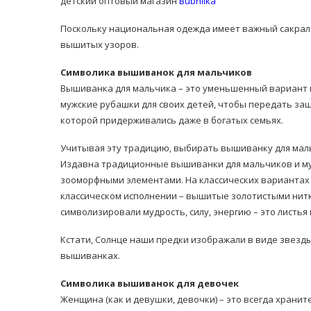
детский оптовый магазин
Bubnilka
Поскольку национальная одежда имеет важный сакрал
вышитых узоров.
Символика вышиванок для мальчиков
Вышиванка для мальчика – это уменьшенный вариант 
мужские рубашки для своих детей, чтобы передать защи
которой придерживались даже в богатых семьях.
Учитывая эту традицию, выбирать вышиванку для маль
Издавна традиционные вышиванки для мальчиков и му
зооморфными элементами. На классических вариантах
классическом исполнении – вышитые золотистыми нитк
символизировали мудрость, силу, энергию – это листья 
Кстати, Солнце наши предки изображали в виде звезд
вышиванках.
Символика вышиванок для девочек
Женщина (как и девушки, девочки) – это всегда храни