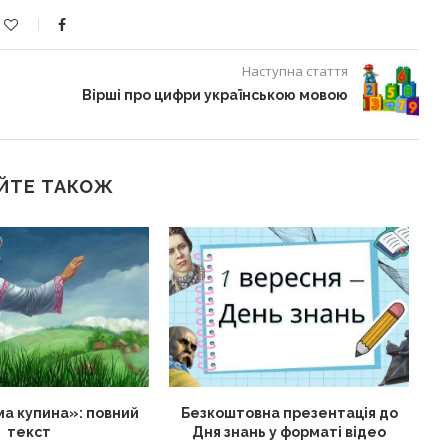
Наступна стаття
Вірші про цифри українською мовою
ЙТЕ ТАКОЖ
а купина»: повний
Безкоштовна презентація до
текст
Дня знань у форматі відео