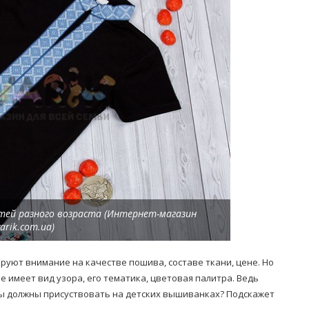
Попробуйте рецепт
симптоми
легендарного супа доктора
 дітей
Моро, который без...
08/Січ/2021
тей разного возраста (Интернет-магазин
arik.com.ua)
руют внимание на качестве пошива, составе ткани, цене. Но
имеет вид узора, его тематика, цветовая палитра. Ведь
ы должны присуствовать на детских вышиванках? Подскажет