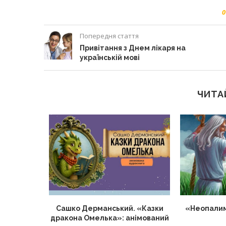
0
Попередня стаття
Привітання з Днем лікаря на
українській мові
ЧИТА
о матерів
Сашко Дерманський. «Казки
«Неопалим
нців
дракона Омелька»: анімований