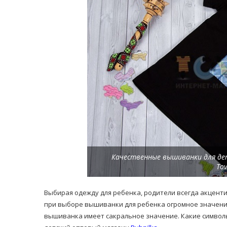
равильно принимать
Лікарі назвали 
льна: никакого кипятка
коронавірусу в
и...
14/Бер/2020
30/Січ/2021
Качественные вышиванки для де
Tov
Выбирая одежду для ребенка, родители всегда акценти
при выборе вышиванки для ребенка огромное значение 
вышиванка имеет сакральное значение. Какие символ