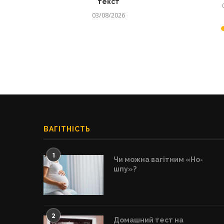
текст
03/08/2026
ВАГІТНІСТЬ
1
Чи можна вагітним «Но-
шпу»?
2
Домашний тест на