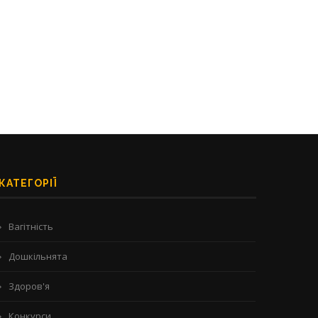
13/07/2026
29/06/2026
КАТЕГОРІЇ
Вагітність
Дошкільнята
Здоров'я
Конкурси