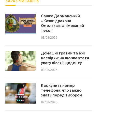
ЗАРАЗ ЧИТАЮТЬ
Сашко Дерманський.
«Казки дракона
Омелька»: анімований
текст
03/08/2026
Домашні травми та їхні
наслідки: на що звертати
увагу після інциденту
03/08/2026
Как купить номер
телефона: что важно
знать перед выбором
02/08/2026