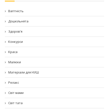
Вагітність
Дошкільнята
Здоров'я
Конкурси
Краса
Малюки
Матеріали для НУШ
Релакс
Світ мами
Світ тата