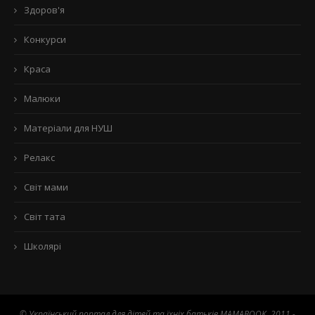
Здоров'я
Конкурси
Краса
Малюки
Матеріали для НУШ
Релакс
Світ мами
Світ тата
Школярі
© Український портал для дітей та їхніх батьків MAMABOOK. 2011 -