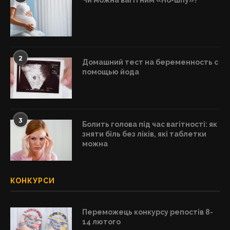
Чи можна вагітним «Но-шпу»?
2
Домашний тест на беременность с
помощью йода
3
Болить голова під час вагітності: як
зняти біль без ліків, які таблетки
можна
КОНКУРСИ
Переможець конкурсу репостів 8-
14 лютого