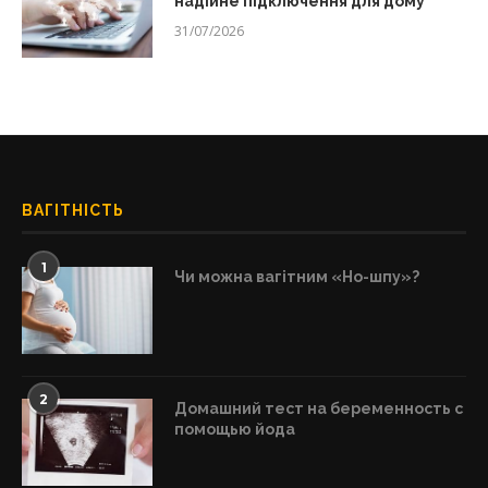
надійне підключення для дому
31/07/2026
ВАГІТНІСТЬ
1
Чи можна вагітним «Но-шпу»?
2
Домашний тест на беременность с
помощью йода