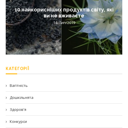
10 найкорисніших продуктів світу, які
ви не вживаєте
14/Лип/2019
КАТЕГОРІЇ
Вагітність
Дошкільнята
Здоров'я
Конкурси