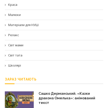
Краса
Малюки
Матеріали для НУШ
Релакс
Світ мами
Світ тата
Школярі
ЗАРАЗ ЧИТАЮТЬ
Сашко Дерманський. «Казки
дракона Омелька»: анімований
текст