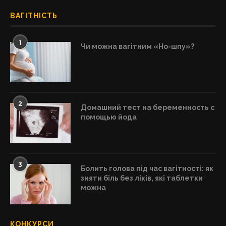
ВАГІТНІСТЬ
1
Чи можна вагітним «Но-шпу»?
2
Домашний тест на беременность с
помощью йода
3
Болить голова під час вагітності: як
зняти біль без ліків, які таблетки
можна
КОНКУРСИ