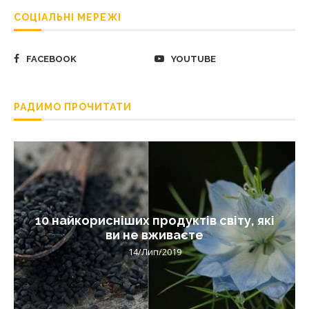
СОЦІАЛЬНІ МЕРЕЖІ
FACEBOOK
YOUTUBE
РАДИМО ПРОЧИТАТИ
10 найкорисніших продуктів світу, які
ви не вживаєте
14/Лип/2019