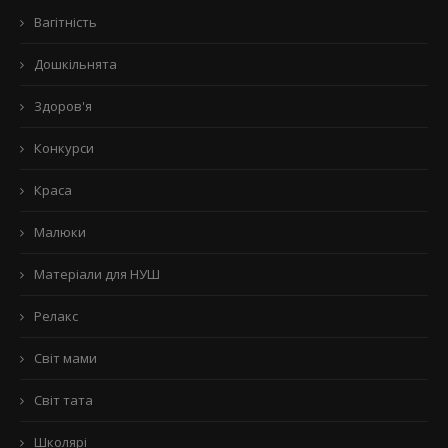
Вагітність
Дошкільнята
Здоров'я
Конкурси
Краса
Малюки
Матеріали для НУШ
Релакс
Світ мами
Світ тата
Школярі