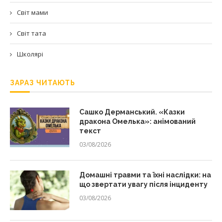
Світ мами
Світ тата
Школярі
ЗАРАЗ ЧИТАЮТЬ
Сашко Дерманський. «Казки
дракона Омелька»: анімований
текст
03/08/2026
Домашні травми та їхні наслідки: на
що звертати увагу після інциденту
03/08/2026