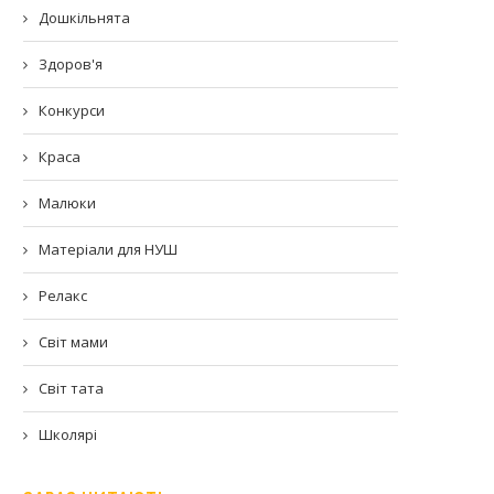
Дошкільнята
Здоров'я
Конкурси
Краса
Малюки
Матеріали для НУШ
Релакс
Світ мами
Світ тата
Школярі