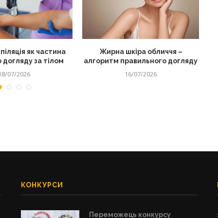
піляція як частина
Жирна шкіра обличчя –
 догляду за тілом
алгоритм правильного догляду
18/07/2026
16/07/2026
КОНКУРСИ
Переможець конкурсу