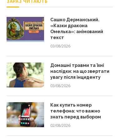
ЗАРАЗ ЧИТАЮТЬ
Сашко Дерманський.
«Казки дракона
Омелька»: анімований
текст
03/08/2026
Домашні травми та їхні
наслідки: на що звертати
увагу після інциденту
03/08/2026
Как купить номер
телефона: что важно
знать перед выбором
02/08/2026