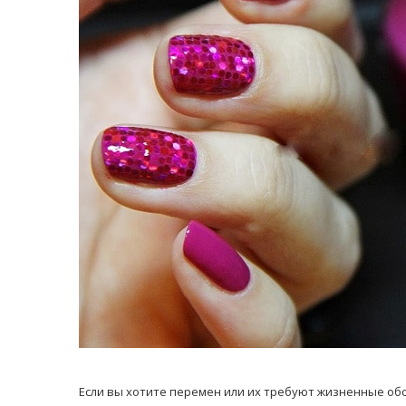
равильно принимать
Лікарі назвали 
льна: никакого кипятка
коронавірусу в
и...
14/Бер/2020
30/Січ/2021
Если вы хотите перемен или их требуют жизненные об