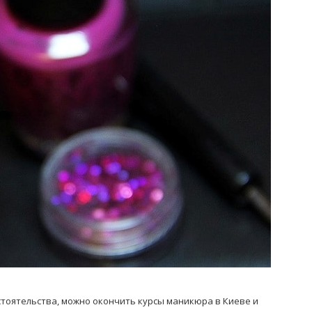
Попробуйте рецепт
симптоми
легендарного супа доктора
 дітей
Моро, который без...
08/Січ/2021
стоятельства, можно окончить курсы маникюра в Киеве и