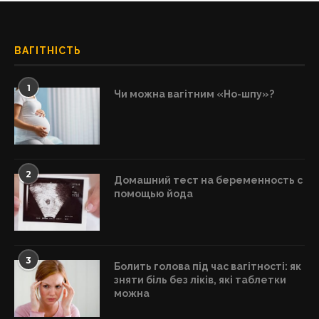
ВАГІТНІСТЬ
1
Чи можна вагітним «Но-шпу»?
2
Домашний тест на беременность с
помощью йода
3
Болить голова під час вагітності: як
зняти біль без ліків, які таблетки
можна