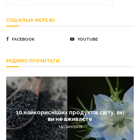
СОЦІАЛЬНІ МЕРЕЖІ
FACEBOOK
YOUTUBE
РАДИМО ПРОЧИТАТИ
10 найкорисніших продуктів світу, які
ви не вживаєте
14/Лип/2019