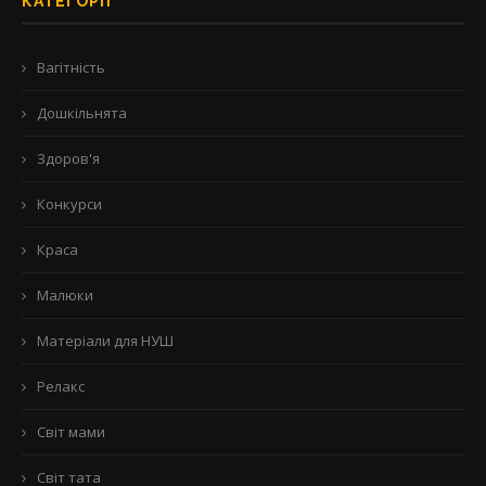
КАТЕГОРІЇ
Вагітність
Дошкільнята
Здоров'я
Конкурси
Краса
Малюки
Матеріали для НУШ
Релакс
Світ мами
Світ тата