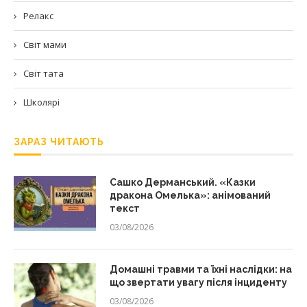
Релакс
Світ мами
Світ тата
Школярі
ЗАРАЗ ЧИТАЮТЬ
Сашко Дерманський. «Казки
дракона Омелька»: анімований
текст
03/08/2026
Домашні травми та їхні наслідки: на
що звертати увагу після інциденту
03/08/2026