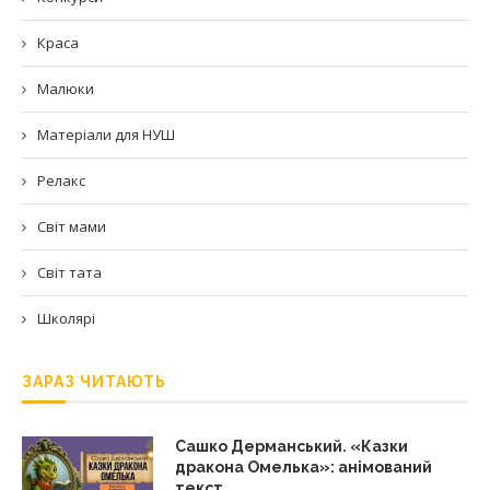
Краса
Малюки
Матеріали для НУШ
Релакс
Світ мами
Світ тата
Школярі
ЗАРАЗ ЧИТАЮТЬ
Сашко Дерманський. «Казки
дракона Омелька»: анімований
текст