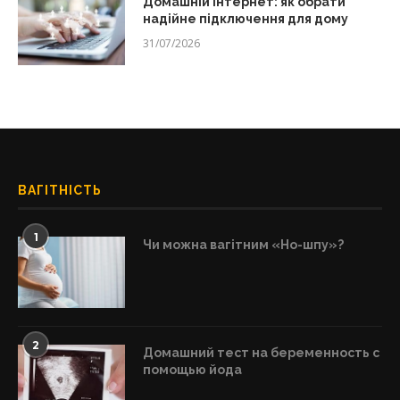
Домашній інтернет: як обрати
надійне підключення для дому
31/07/2026
ВАГІТНІСТЬ
1
Чи можна вагітним «Но-шпу»?
2
Домашний тест на беременность с
помощью йода