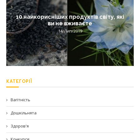
10 найкорисніших продуктів світу, які
ви не вживаєте
14/Лип/2019
КАТЕГОРІЇ
Вагітність
Дошкільнята
Здоров'я
Конкурси