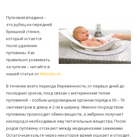
Пупковая впадина –
это рубец на передней
брюшной стенке,
который остается
после удаления
пуповины. Как
правильно ухаживать
за пупком – читайте в
нашей статье от
Mamabook
В течение всего периода беременности, от первых дней до
последних сроков, плод связан с материнским телом
пуповиной – особым шнуровидным органом порядка 50 – 70
сантиметров в длину и 2 см в ширину. Именно посредством
пуповины происходит обмен веществ, а эмбрион получает
кислород и необходимые ему питательные вещества. После
родов пуповину отсекают между медицинскими зажимами.
Остаточная культя через некоторое время усыхает и отходит.